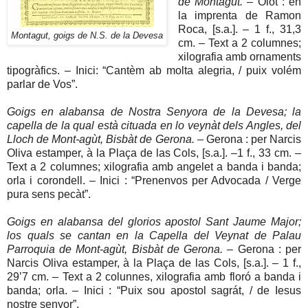
de Montagut.
– Olot : en
la imprenta de Ramon
Roca, [s.a.]. – 1 f., 31,3
Montagut, goigs de N.S. de la Devesa
cm. – Text a 2 columnes;
xilografia amb ornaments
tipogràfics. – Inici: “Cantèm ab molta alegria, / puix volém
parlar de Vos”.
Goigs en alabansa de Nostra Senyora de la Devesa; la
capella de la qual està cituada en lo veynàt dels Angles, del
Lloch de Mont-agùt, Bisbàt de Gerona.
– Gerona : per Narcis
Oliva estamper, à la Plaça de las Cols, [s.a.]. –1 f., 33 cm. –
Text a 2 columnes; xilografia amb angelet a banda i banda;
orla i corondell. – Inici : “Prenenvos per Advocada / Verge
pura sens pecàt”.
Goigs en alabansa del glorios apostol Sant Jaume Major;
los quals se cantan en la Capella del Veynat de Palau
Parroquia de Mont-agùt, Bisbàt de Gerona.
– Gerona : per
Narcis Oliva estamper, à la Plaça de las Cols, [s.a.]. – 1 f.,
29’7 cm. – Text a 2 colunnes, xilografia amb floró a banda i
banda; orla. – Inici : “Puix sou apostol sagrát, / de Iesus
nostre senyor”.