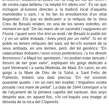
de vostra capa tallàreu / la meytat li'n dàreu vos
”. És rar que
incloguin al·lusions directes a la tradició local d’aquella
marededéu o sant, i si ho fan és envoltant-los d’un relat
llegendari. Els que es dedicaren a la relíquia de la Vera
Creu de Besalú relaten, en una de les seves estrofes, en
moment en què "
De las mans de un sacerdot / cayguereu en
Fluvià; / quant sens Vos trist va restà / de Besalú lo poble tot:
/ y en un arbre trobada / foreu prest per un miñó
”. Si en el
poble es tenien relíquies del sant, sol fer-s'hi esment de la
seva arribada, en uns termes, però, del tot genèrics: “
En
catacumbas trobaren / exos ossos portentosos, /
y los devots
fervorosos / a Mayà los aportaren, / no podian estar tancats /
tresors de tan gran valor
”, expliquen els goigs dedicats a
sant Venerand i a santa Modesta, de Maià. En canvi, en els
goigs a la Mare de Déu de la Salut, a Sant Feliu de
Pallerols, trobem una data precisa: “
En mil sissents
quaranta quatre, / en un mes tan exaltat; / tinguéreu vostra
posada / vos mare de pietat
”. La data de 1644 correspon a la
de l'alçament de la primera capella del santuari, dos anys
després que, en aquest lloc, s'hi col·loqués una imatge al
dessota de la roca del Claperols.