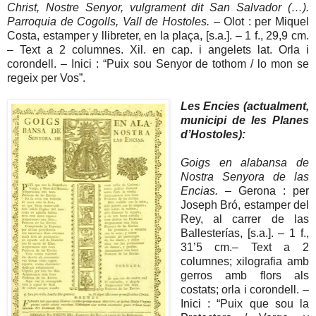
Christ, Nostre Senyor, vulgrament dit San Salvador (…).
Parroquia de Cogolls, Vall de Hostoles.
– Olot : per Miquel
Costa, estamper y llibreter, en la plaça, [s.a.]. – 1 f., 29,9 cm.
– Text a 2 columnes. Xil. en cap. i angelets lat. Orla i
corondell. – Inici : “Puix sou Senyor de tothom / lo mon se
regeix per Vos”.
Les Encies (actualment,
municipi de les Planes
d’Hostoles):
Goigs en alabansa de
Nostra Senyora de las
Encias.
– Gerona : per
Joseph Bró, estamper del
Rey, al carrer de las
Ballesterías, [s.a.]. – 1 f.,
31’5 cm.– Text a 2
columnes; xilografia amb
gerros amb flors als
costats; orla i corondell. –
Inici : “Puix que sou la