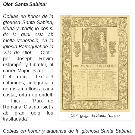
Olot. Santa Sabina:
Coblas en honor de la
gloriosa Santa Sabina,
viuda y martir, lo cos s.
de la qual esta ab
molta veneraciò, en la
Iglesia Parroquial de la
Vila de Olot.
– Olot :
per Joseph Rovira
estampér y llibreter, al
carrér Major, [s.a.]. – 1
f., 41,5 cm. – Text a 3
columnes; xilografia i
gerros amb flors a cada
costat; orla i corondell.
– Inici : “Puix de
Romana Olatina [sic] /
ab gran goig fou
Olot, goigs de Santa Sabina
traslladada”.
Coblas en honor y alabansa de la gloriosa Santa Sabina,