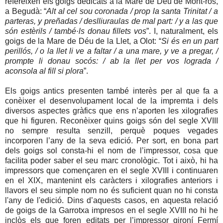
refereixen els goigs dedicats a la Mare de Déu de Mont-ros,
a Begudà: “
Alt al cel sou coronada / prop la santa Trinitat / a
parteras, y preñadas / deslliuraulas de mal part: / y a las que
són estèrils / també·ls donau fillets vos
”. I, naturalment, els
goigs de la Mare de Déu de la Llet, a Olot: “
Si és en un part
perillós, / o la llet li ve a faltar / a una mare, y ve a pregar, /
prompte li donau socós: / ab la llet per vos lograda /
aconsola al fill si plora
”.
Els goigs antics presenten també interès per al que fa a
conèixer el desenvolupament local de la impremta i dels
diversos aspectes gràfics que ens n’aporten les xilografies
que hi figuren. Reconèixer quins goigs són del segle XVIII
no sempre resulta senzill, perquè poques vegades
incorporen l’any de la seva edició. Per sort, en bona part
dels goigs sol consta-hi el nom de l’impressor, cosa que
facilita poder saber el seu marc cronològic. Tot i això, hi ha
impressors que començaren en el segle XVIII i continuaren
en el XIX, mantenint els caràcters i xilografies anteriors i
llavors el seu simple nom no és suficient quan no hi consta
l'any de l'edició. Dins d’aquests casos, en aquesta relació
de goigs de la Garrotxa impresos en el segle XVIII no hi he
inclòs els que foren editats per l’impressor gironí Fermí