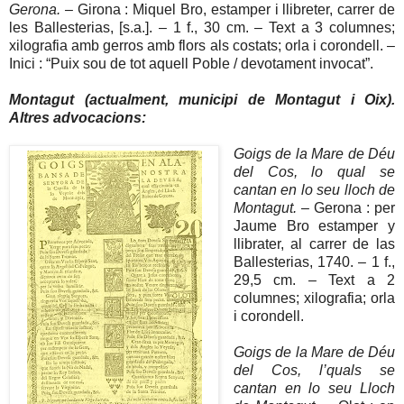
Gerona. –
Girona : Miquel Bro, estamper i llibreter, carrer de
les Ballesterias, [s.a.]. – 1 f., 30 cm. – Text a 3 columnes;
xilografia amb gerros amb flors als costats; orla i corondell. –
Inici : “Puix sou de tot aquell Poble / devotament invocat”.
Montagut (actualment, municipi de Montagut i Oix).
Altres advocacions:
Goigs de la Mare de Déu
del Cos, lo qual se
cantan en lo seu lloch de
Montagut.
– Gerona : per
Jaume Bro estamper y
llibrater, al carrer de las
Ballesterias, 1740. – 1 f.,
29,5 cm. – Text a 2
columnes; xilografia; orla
i corondell.
Goigs de la Mare de Déu
del Cos, l’quals se
cantan en lo seu Lloch