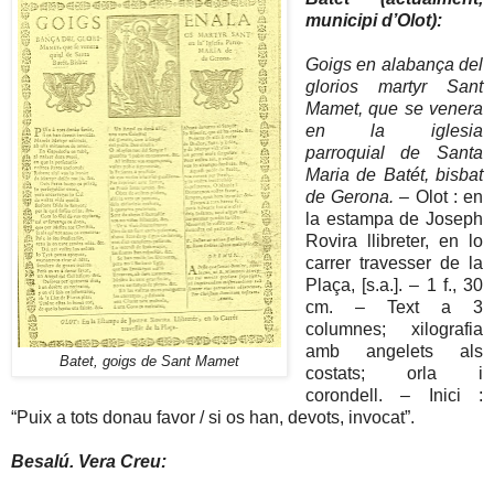
municipi d’Olot):
Goigs en alabança del
glorios martyr Sant
Mamet, que se venera
en la iglesia
parroquial de Santa
Maria de Batét, bisbat
de Gerona.
– Olot : en
la estampa de Joseph
Rovira llibreter, en lo
carrer travesser de la
Plaça, [s.a.]. – 1 f., 30
cm. – Text a 3
columnes; xilografia
amb angelets als
Batet, goigs de Sant Mamet
costats; orla i
corondell. – Inici :
“Puix a tots donau favor / si os han, devots, invocat”.
Besalú. Vera Creu: