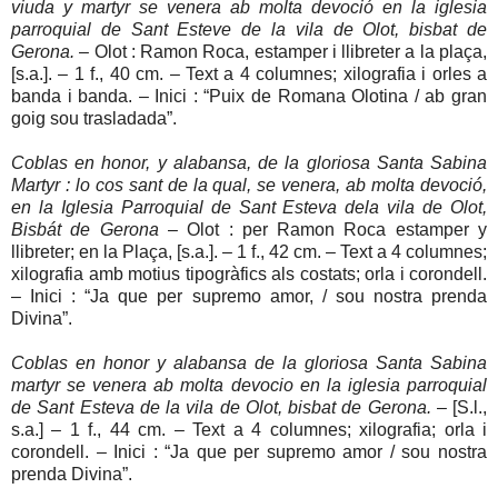
viuda y martyr se venera ab molta devoció en la iglesia
parroquial de Sant Esteve de la vila de Olot, bisbat de
Gerona.
– Olot : Ramon Roca, estamper i llibreter a la plaça,
[s.a.]. – 1 f., 40 cm. – Text a 4 columnes; xilografia i orles a
banda i banda. – Inici : “Puix de Romana Olotina / ab gran
goig sou trasladada”.
Coblas en honor, y alabansa, de la gloriosa Santa Sabina
Martyr : lo cos sant de la qual, se venera, ab molta devoció,
en la Iglesia Parroquial de Sant Esteva dela vila de Olot,
Bisbát de Gerona
– Olot : per Ramon Roca estamper y
llibreter; en la Plaça, [s.a.]. – 1 f., 42 cm. – Text a 4 columnes;
xilografia amb motius tipogràfics als costats; orla i corondell.
– Inici : “Ja que per supremo amor, / sou nostra prenda
Divina”.
Coblas en honor y alabansa de la gloriosa Santa Sabina
martyr se venera ab molta devocio en la iglesia parroquial
de Sant Esteva de la vila de Olot, bisbat de Gerona.
– [S.l.,
s.a.] – 1 f., 44 cm. – Text a 4 columnes; xilografia; orla i
corondell. – Inici : “Ja que per supremo amor / sou nostra
prenda Divina”.