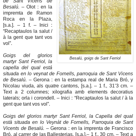
de Sant Vicens de
Besalú.
– Olot : en la
impremta de Ramon
Roca en la Plaza,
[s.a.]. – 1 f. – Inici :
“Recaptaulos la salut /
à la gent que tant vos
vol”.
Goigs del glorios
Besalú, goigs de Sant Ferriol
martyr Sant Ferriol, la
capella del qual está
situada en lo veynat de Fornells, parroquia de Sant Vicens
de Besalú.
– Gerona : en la estampa real de Maria Bró, y
Nicolau viuda, als quatre cantons, [s.a.]. – 1 f., 31’3 cm. –
Text a 2 columnes; xilografia amb elements decoratius
laterals; orla i corondell. – Inici : “Recaptaulos la salut / à la
gent que tant vos vol”.
Goigs del glorios martyr Sant Ferriol, la Capella del qual
està situada en lo Veynàt de Fornells, Parroquia de Sant
Vicents de Besalú.
– Gerona : en la imprenta de Francisco
Bró, al carrer de las Ballesterias, [s.a.].– 1 f., 30 cm. – Text a