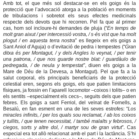
Amb tot, el que més sol destacar-se en els goigs és la
protecció que l’advocació atorga a la població en moments
de tribulacions i sobretot els seus efectes medicinals
respecte dels devots que hi recorren. Pel fa que al primer
cas, hom sol incloure-hi demandes de pluja (“
En temps de
molt gran aixut / per intercessió vostra, / s·és vist que ha molt
plogut / en aquesta terra nostra
” es llegeix en els goigs a
Sant Aniol d’Aguja) o d’evitació de pedra i tempestes (“
Gran
ditxa és per Montagut, / y dels Angles lo veynat, / per tenir
una patrona, / que nos guarde nostre blat: / guardàulo de
pedregada, / de neula y tempestat
”, diuen els goigs a la
Mare de Déu de la Devesa, a Montagut). Pel que fa a la
salut corporal, els principals beneficiaris de la protecció
celestial eren, segons els goigs, els que patien limitacions
físiques, ja fossin en l’aparell locomotor –coixos i tolits– o en
els sentits –especialment els cecs–, seguits dels que patien
febres. Els goigs a sant Ferriol, del veïnat de Fornells, a
Besalú, en fan esment en una de les seves estrofes: “
Los
miracles infinits, / per los quals sou reclamat, / ab los coixos
y tullits, / que tenen necessitat, / també malalts y febrosos, /
ciegos, sorts y altre dol, / martyr sou de gran virtut
”. Cas
especial era tot allò relacionat amb el part i la lactància. S’hi