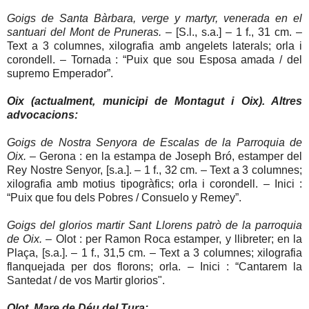
Goigs de Santa Bàrbara, verge y martyr, venerada en el
santuari del Mont de Pruneras.
– [S.l., s.a.] – 1 f., 31 cm. –
Text a 3 columnes, xilografia amb angelets laterals; orla i
corondell. – Tornada : “Puix que sou Esposa amada / del
supremo Emperador”.
Oix (actualment, municipi de Montagut i Oix). Altres
advocacions:
Goigs de Nostra Senyora de Escalas de la Parroquia de
Oix.
– Gerona : en la estampa de Joseph Bró, estamper del
Rey Nostre Senyor, [s.a.]. – 1 f., 32 cm. – Text a 3 columnes;
xilografia amb motius tipogràfics; orla i corondell. – Inici :
“Puix que fou dels Pobres / Consuelo y Remey”.
Goigs del glorios martir Sant Llorens patrò de la parroquia
de Oix.
– Olot : per Ramon Roca estamper, y llibreter; en la
Plaça, [s.a.]. – 1 f., 31,5 cm. – Text a 3 columnes; xilografia
flanquejada per dos florons; orla. – Inici : “Cantarem la
Santedat / de vos Martir glorios".
Olot. Mare de Déu del Tura: