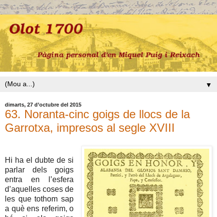
▼
dimarts, 27 d’octubre del 2015
63. Noranta-cinc goigs de llocs de la
Garrotxa, impresos al segle XVIII
Hi ha el dubte de si
parlar dels goigs
entra en l’esfera
d’aquelles coses de
les que tothom sap
a què ens referim, o