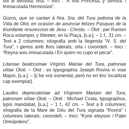
sol al dessota; orla. – Inici : “A Vos Princesa, y Señora. /
Immaculada Hermosúra”.
Gozos, que se cantan à Nra. Sra. del Tura patrona de la
Villa de Olot, en ocasion de anunciar felizes Pasquas de la
triumfante resureccion de Jesu - Christo.
– Olot : per Ramon
Roca estamper, y llibreter; en la Plaça, [s.a.]. – 1 f., 31 cm. –
Text a 2 columnes; xilografia amb la llegenda “
N. S. del
Tura
”, i gerros amb flors laterals; orla i corondell. – Inici :
“Reyna sois immaculada / En quien no cupo el pecar”.
Litaniae beatissimae Virginis Mariae del Tura, patronae
villae Oloti.
– Olot : ex typographia Joseph Rovira in viae
Majori, [s.a.]. – [L’he vist esmentat, però no en tinc localitzat
cap exemplar].
Laudes deprecatoriae ad Virginem Mariam del Tura,
patronam villae Oloti.
– Oloti : Michael Costa, typographus,
typis mandabat, [s.a.]. – 1 f., 42 cm. – Text a 6 columnes;
xilografia de la Mare de Déu del Tura signada “
Rovira
” i
columnes laterals; corondell. – Inici: “Kyrie eleyson / Pater
Omnípotens”.