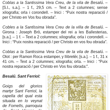
Coblas a la Santissima Vera Creu, de la vila de Besalú
. –
[S.l., s.a.]. – 1 f., 29,5 cm. – Text a 2 columnes; sense
xilografia; orla i corondell. – Inici : “Puix nostra reparació /
per Christo en Vos fou obrada”.
Cobles a la Santíssima Vera Creu de la villa de Besalú.
–
Girona : Joseph Brò, estamper del rei a les Ballesterias,
[s.a.]. – 1 f. – Text a 2 columnes; xilografia; orla i corondell. –
Inici : “Puix nostra reparació / per Christo en vos fou obrada”.
Coblas a la Santissima Vera Creu de la vila de Besalú.
–
Olot : per Ramon Roca estamper, y llibretèr, [s.a.]. – 1 f., 31 x
41 cm. – Text a 2 columnes; xilografia; orla. – Inici : “Puix
nostra reparació / per Christo en Vos fou obrada:”.
Besalú. Sant Ferriol:
Goigs del glorios
martyr Sant Ferriol, la
capella del qual esta
situada en lo veynat
de Fornells, parroquia