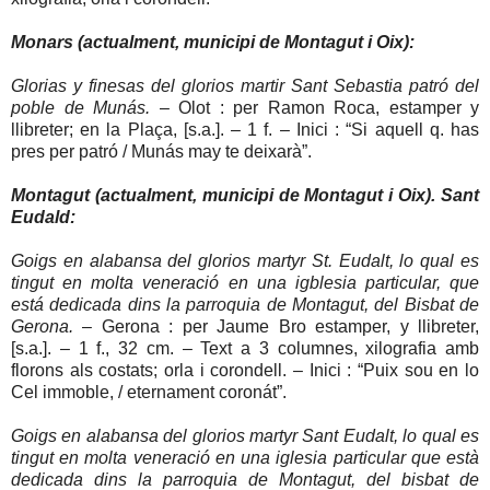
Monars (actualment, municipi de Montagut i Oix):
Glorias y finesas del glorios martir Sant Sebastia patró del
poble de Munás.
– Olot : per Ramon Roca, estamper y
llibreter; en la Plaça, [s.a.]. – 1 f. – Inici : “Si aquell q. has
pres per patró / Munás may te deixarà”.
Montagut (actualment, municipi de Montagut i Oix). Sant
Eudald:
Goigs en alabansa del glorios martyr St. Eudalt, lo qual es
tingut en molta veneració en una igblesia particular, que
está dedicada dins la parroquia de Montagut, del Bisbat de
Gerona.
– Gerona : per Jaume Bro estamper, y llibreter,
[s.a.]. – 1 f., 32 cm. – Text a 3 columnes, xilografia amb
florons als costats; orla i corondell. – Inici : “Puix sou en lo
Cel immoble, / eternament coronát”.
Goigs en alabansa del glorios martyr Sant Eudalt, lo qual es
tingut en molta veneració en una iglesia particular que està
dedicada dins la parroquia de Montagut, del bisbat de