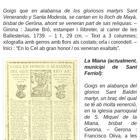
Goigs que en alabansa de los gloriosos martyrs Sant
Venerando y Santa Modesta, se cantan en lo lloch de Mayà,
bisbat de Geròna, ahont se veneran part de sas reliquias.
–
Girona : Jaume Bró, estamper i llibreter, al carrer de les
Ballesterias, 1739. – 1 f., 29 cm. – Text a 3 columnes;
xilografia amb gerros amb flors als costats; orla i corondell. –
Inici : “En lo Cel ab gran honor / os veneran exaltats”.
La Miana (actualment,
municipi de Sant
Ferriol):
Goigs en alabança del
glorios Sant Baldiri
martyr, un braç del qual
se té ab molta venerció,
en la iglesia parroquial
de S. Miquel de la
Miana, bisbat de
Gerona.
– Gerona :
Francisco Oliva, a les