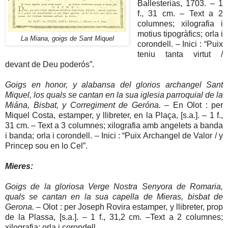
Ballesterias, 1703. – 1
f., 31 cm. – Text a 2
columnes; xilografia i
motius tipogràfics; orla i
La Miana, goigs de Sant Miquel
corondell. – Inici : “Puix
teniu tanta virtut /
devant de Deu poderós”.
Goigs en honor, y alabansa del glorios archangel Sant
Miquel, los quals se cantan en la sua iglesia parroquial de la
Miána, Bisbat, y Corregiment de Geróna.
– En Olot : per
Miquel Costa, estamper, y llibreter, en la Plaça, [s.a.]. – 1 f.,
31 cm. – Text a 3 columnes; xilografia amb angelets a banda
i banda; orla i corondell. – Inici : “Puix Archangel de Valor / y
Princep sou en lo Cel”.
Mieres:
Goigs de la gloriosa Verge Nostra Senyora de Romaria,
quals se cantan en la sua capella de Mieras, bisbat de
Gerona.
– Olot : per Joseph Rovira estamper, y llibreter, prop
de la Plassa, [s.a.]. – 1 f., 31,2 cm. –Text a 2 columnes;
xilografia; orla i corondell.