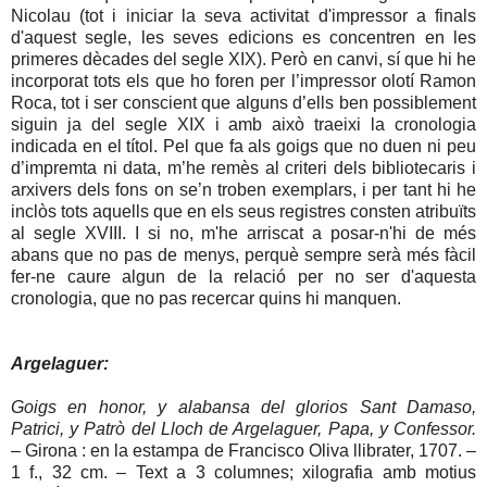
Nicolau (tot i iniciar la seva activitat d'impressor a finals
d'aquest segle, les seves edicions es concentren en les
primeres dècades del segle XIX). Però en canvi, sí que hi he
incorporat tots els que ho foren per l’impressor olotí Ramon
Roca, tot i ser conscient que alguns d’ells ben possiblement
siguin ja del segle XIX i amb això traeixi la cronologia
indicada en el títol. Pel que fa als goigs que no duen ni peu
d’impremta ni data, m’he remès al criteri dels bibliotecaris i
arxivers dels fons on se’n troben exemplars, i per tant hi he
inclòs tots aquells que en els seus registres consten atribuïts
al segle XVIII. I si no, m'he arriscat a posar-n'hi de més
abans que no pas de menys, perquè sempre serà més fàcil
fer-ne caure algun de la relació per no ser d'aquesta
cronologia, que no pas recercar quins hi manquen.
Argelaguer:
Goigs en honor, y alabansa del glorios Sant Damaso,
Patrici, y Patrò del Lloch de Argelaguer, Papa, y Confessor.
– Girona : en la estampa de Francisco Oliva llibrater, 1707. –
1 f., 32 cm. – Text a 3 columnes; xilografia amb motius