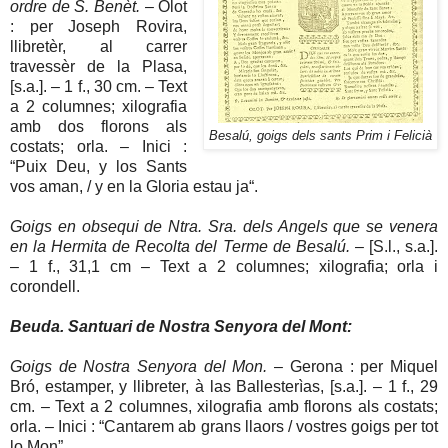
ordre de S. Benèt.
– Olot
: per Joseph Rovira,
llibretèr, al carrer
travessèr de la Plasa,
[s.a.]. – 1 f., 30 cm. – Text
a 2 columnes; xilografia
amb dos florons als
Besalú, goigs dels sants Prim i Felicià
costats; orla. – Inici :
“Puix Deu, y los Sants
vos aman, / y en la Gloria estau ja“.
Goigs en obsequi de Ntra. Sra. dels Angels que se venera
en la Hermita de Recolta del Terme de Besalú.
– [S.l., s.a.].
– 1 f., 31,1 cm – Text a 2 columnes; xilografia; orla i
corondell. ­
Beuda. Santuari de Nostra Senyora del Mont:
Goigs de Nostra Senyora del Mon.
– Gerona : per Miquel
Bró, estamper, y llibreter, à las Ballesterìas, [s.a.]. – 1 f., 29
cm. – Text a 2 columnes, xilografia amb florons als costats;
orla. – Inici : “Cantarem ab grans llaors / vostres goigs per tot
lo Mon”.