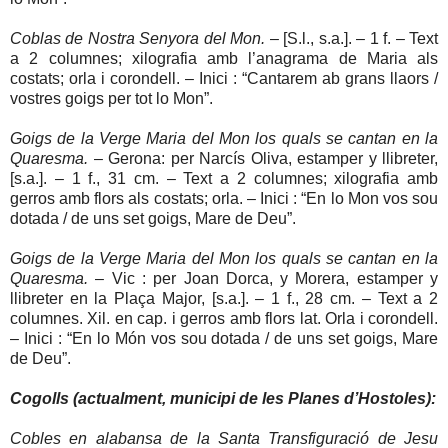
Coblas de Nostra Senyora del Mon.
– [S.l., s.a.]. – 1 f. – Text
a 2 columnes; xilografia amb l’anagrama de Maria als
costats; orla i corondell. – Inici : “Cantarem ab grans llaors /
vostres goigs per tot lo Mon”.
Goigs de la Verge Maria del Mon los quals se cantan en la
Quaresma.
– Gerona: per Narcís Oliva, estamper y llibreter,
[s.a.]. – 1 f., 31 cm. – Text a 2 columnes; xilografia amb
gerros amb flors als costats; orla. – Inici : “En lo Mon vos sou
dotada / de uns set goigs, Mare de Deu”.
Goigs de la Verge Maria del Mon los quals se cantan en la
Quaresma.
– Vic : per Joan Dorca, y Morera, estamper y
llibreter en la Plaça Major, [s.a.]. – 1 f., 28 cm. – Text a 2
columnes. Xil. en cap. i gerros amb flors lat. Orla i corondell.
– Inici : “En lo Món vos sou dotada / de uns set goigs, Mare
de Deu”.
Cogolls (actualment, municipi de les Planes d’Hostoles):
Cobles en alabansa de la Santa Transfiguració de Jesu