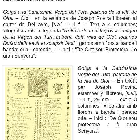
Goigs a la Santissima Verge del Tura, patrona de la vila de
Olot.
– Olot : en la estampa de Joseph Rovira llibretèr, al
carrer de Bell-ayre, [s.a.]. – 1 f. – Text a 4 columnes;
xilografia amb la llegenda “
Retrato de la milagrossa imagen
de la Virgen del Tura patrona dela villa de Olot. Ioannes
Dufau delineavit et sculpsit Oloti
”; gerros amb flors a banda i
banda; orla i corondell. – Inici : “De Olot sou Protectora, / o
gran Senyora”.
Goigs a la Santissima
Verge del Tura, patrona de
la vila de Olot
. – En Olòt :
per Joseph Rovira,
estamper y llibreter, [s.a.].
– 1 f., 29 cm. – Text a 3
columnes; xilografia amb
florons a banda i banda;
orla. – Inici : “De Olot sou
protectora / ò gran
Senyora”.