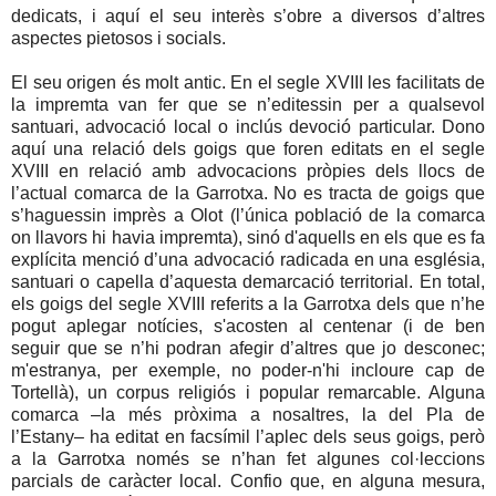
dedicats, i aquí el seu interès s’obre a diversos d’altres
aspectes pietosos i socials.
El seu origen és molt antic. En el segle XVIII les facilitats de
la impremta van fer que se n’editessin per a qualsevol
santuari, advocació local o inclús devoció particular. Dono
aquí una relació dels goigs que foren editats en el segle
XVIII en relació amb advocacions pròpies dels llocs de
l’actual comarca de la Garrotxa. No es tracta de goigs que
s’haguessin imprès a Olot (l’única població de la comarca
on llavors hi havia impremta), sinó d'aquells en els que es fa
explícita menció d’una advocació radicada en una església,
santuari o capella d’aquesta demarcació territorial. En total,
els goigs del segle XVIII referits a la Garrotxa dels que n’he
pogut aplegar notícies, s'acosten al centenar (i de ben
seguir que se n’hi podran afegir d’altres que jo desconec;
m'estranya, per exemple, no poder-n'hi incloure cap de
Tortellà), un corpus religiós i popular remarcable. Alguna
comarca –la més pròxima a nosaltres, la del Pla de
l’Estany– ha editat en facsímil l’aplec dels seus goigs, però
a la Garrotxa només se n’han fet algunes col·leccions
parcials de caràcter local. Confio que, en alguna mesura,