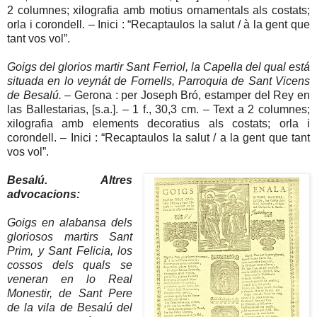
2 columnes; xilografia amb motius ornamentals als costats;
orla i corondell. – Inici : “Recaptaulos la salut / à la gent que
tant vos vol”.
Goigs del glorios martir Sant Ferriol, la Capella del qual está
situada en lo veynát de Fornells, Parroquia de Sant Vicens
de Besalú.
– Gerona : per Joseph Bró, estamper del Rey en
las Ballestarias, [s.a.]. – 1 f., 30,3 cm. – Text a 2 columnes;
xilografia amb elements decoratius als costats; orla i
corondell. – Inici : “Recaptaulos la salut / a la gent que tant
vos vol”.
Besalú. Altres
advocacions:
Goigs en alabansa dels
gloriosos martirs Sant
Prim, y Sant Felicia, los
cossos dels quals se
veneran en lo Real
Monestir, de Sant Pere
de la vila de Besalú del