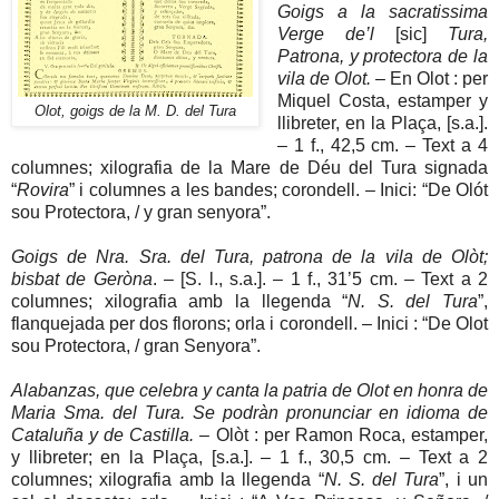
Goigs a la sacratissima
Verge de’l
[sic]
Tura,
Patrona, y protectora de la
vila de Olot.
– En Olot : per
Miquel Costa, estamper y
Olot, goigs de la M. D. del Tura
llibreter, en la Plaça, [s.a.].
– 1 f., 42,5 cm. – Text a 4
columnes; xilografia de la Mare de Déu del Tura signada
“
Rovira
” i columnes a les bandes; corondell. – Inici: “De Olót
sou Protectora, / y gran senyora”.
Goigs de Nra. Sra. del Tura, patrona de la vila de Olòt;
bisbat de Geròna
. – [S. l., s.a.]. – 1 f., 31’5 cm. – Text a 2
columnes; xilografia amb la llegenda “
N. S. del Tura
”,
flanquejada per dos florons; orla i corondell. – Inici : “De Olot
sou Protectora, / gran Senyora”.
Alabanzas, que celebra y canta la patria de Olot en honra de
Maria Sma. del Tura. Se podràn pronunciar en idioma de
Cataluña y de Castilla.
– Olòt : per Ramon Roca, estamper,
y llibreter; en la Plaça, [s.a.]. – 1 f., 30,5 cm. – Text a 2
columnes; xilografia amb la llegenda “
N. S. del Tura
”, i un