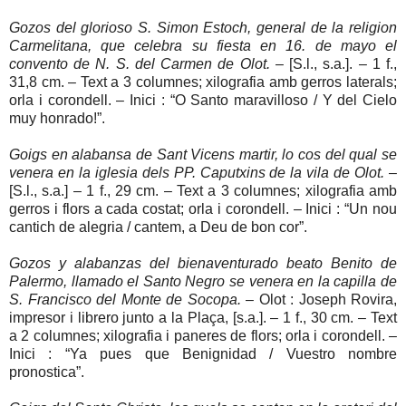
Gozos del glorioso S. Simon Estoch, general de la religion
Carmelitana, que celebra su fiesta en 16. de mayo el
convento de N. S. del Carmen de Olot.
– [S.l., s.a.]. – 1 f.,
31,8 cm. – Text a 3 columnes; xilografia amb gerros laterals;
orla i corondell. – Inici : “O Santo maravilloso / Y del Cielo
muy honrado!”.
Goigs en alabansa de Sant Vicens martir, lo cos del qual se
venera en la iglesia dels PP. Caputxins de la vila de Olot.
–
[S.l., s.a.] – 1 f., 29 cm. – Text a 3 columnes; xilografia amb
gerros i flors a cada costat; orla i corondell. – Inici : “Un nou
cantich de alegria / cantem, a Deu de bon cor”.
Gozos y alabanzas del bienaventurado beato Benito de
Palermo, llamado el Santo Negro se venera en la capilla de
S. Francisco del Monte de Socopa.
– Olot : Joseph Rovira,
impresor i librero junto a la Plaça, [s.a.]. – 1 f., 30 cm. – Text
a 2 columnes; xilografia i paneres de flors; orla i corondell. –
Inici : “Ya pues que Benignidad / Vuestro nombre
pronostica”.