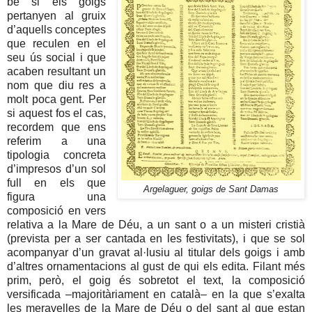
bé si els goigs
pertanyen al gruix
d’aquells conceptes
que reculen en el
seu ús social i que
acaben resultant un
nom que diu res a
molt poca gent. Per
si aquest fos el cas,
recordem que ens
referim a una
tipologia concreta
d’impresos d’un sol
full en els que
Argelaguer, goigs de Sant Damas
figura una
composició en vers
relativa a la Mare de Déu, a un sant o a un misteri cristià
(prevista per a ser cantada en les festivitats), i que se sol
acompanyar d’un gravat al·lusiu al titular dels goigs i amb
d’altres ornamentacions al gust de qui els edita. Filant més
prim, però, el goig és sobretot el text, la composició
versificada –majoritàriament en català– en la que s’exalta
les meravelles de la Mare de Déu o del sant al que estan