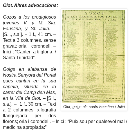
Olot. Altres advocacions:
Gozos a los prodigiosos
jovenes V. y M. Sta.
Faustina, y St. Julia.
–
[S.l., s.a.]. – 1 f., 41 cm. –
Text a 3 columnes, sense
gravat; orla i corondell. –
Inici : “Canten a ti gloria, /
Santa Trinidad”.
Goigs en alabansa de
Nostra Senyora del Portal
ques cantan en la sua
capella, situada en lo
carrer del Camp den Mas,
en la Vila de Olot.
– [S.l.,
s.a.]. – 1 f., 30 cm. – Text
Olot, goigs als sants Faustina i Julià
a 2 columnes; xilografia
flanquejada per dos
florons; orla i corondell. – Inici : “Puix sou per qualsevol mal /
medicina apropiada:”.