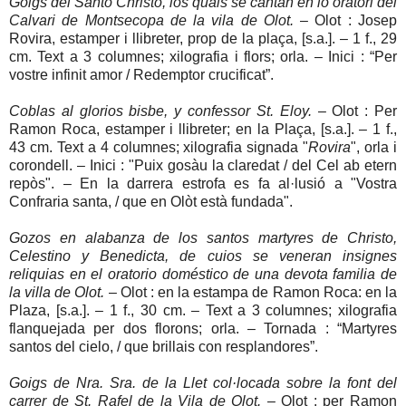
Goigs del Santo Christo, los quals se cantan en lo oratori del
Calvari de Montsecopa de la vila de Olot.
– Olot : Josep
Rovira, estamper i llibreter, prop de la plaça, [s.a.]. – 1 f., 29
cm. Text a 3 columnes; xilografia i flors; orla. – Inici : “Per
vostre infinit amor / Redemptor crucificat”.
Coblas al glorios bisbe, y confessor St. Eloy.
– Olot : Per
Ramon Roca, estamper i llibreter; en la Plaça, [s.a.]. – 1 f.,
43 cm. Text a 4 columnes; xilografia signada "
Rovira
", orla i
corondell. – Inici : "Puix gosàu la claredat / del Cel ab etern
repòs". – En la darrera estrofa es fa al·lusió a "Vostra
Confraria santa, / que en Olòt està fundada".
Gozos en alabanza de los santos martyres de Christo,
Celestino y Benedicta, de cuios se veneran insignes
reliquias en el oratorio doméstico de una devota familia de
la villa de Olot.
– Olot : en la estampa de Ramon Roca: en la
Plaza, [s.a.]. – 1 f., 30 cm. – Text a 3 columnes; xilografia
flanquejada per dos florons; orla. – Tornada : “Martyres
santos del cielo, / que brillais con resplandores”.
Goigs de Nra. Sra. de la Llet col·locada sobre la font del
carrer de St. Rafel de la Vila de Olot.
– Olot : per Ramon