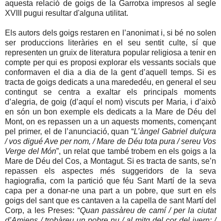
aquesta relació de goigs de la Garrotxa impresos al segle
XVIII pugui resultar d'alguna utilitat.
Els autors dels goigs restaren en l’anonimat i, si bé no solen
ser produccions literàries en el seu sentit culte, sí que
representen un gruix de literatura popular religiosa a tenir en
compte per qui es proposi explorar els vessants socials que
conformaven el dia a dia de la gent d’aquell temps. Si es
tracta de goigs dedicats a una marededéu, en general el seu
contingut se centra a exaltar els principals moments
d’alegria, de goig (d’aquí el nom) viscuts per Maria, i d’això
en són un bon exemple els dedicats a la Mare de Déu del
Mont, on es repassen un a un aquests moments, començant
pel primer, el de l’anunciació, quan “
L’àngel Gabriel dulçura
/ vos digué Ave per nom, / Mare de Déu tota pura / sereu Vos
Verge del Món
”, un relat que també trobem en els goigs a la
Mare de Déu del Cos, a Montagut. Si es tracta de sants, se’n
repassen els aspectes més suggeridors de la seva
hagiografia, com la partició que féu Sant Martí de la seva
capa per a donar-ne una part a un pobre, que surt en els
goigs del sant que es cantaven a la capella de sant Martí del
Corp, a les Preses: “
Quan passàreu de camí / per la ciutat
d’Amiens / trobàreu un pobre nu / al mitg del cor del ivern: /