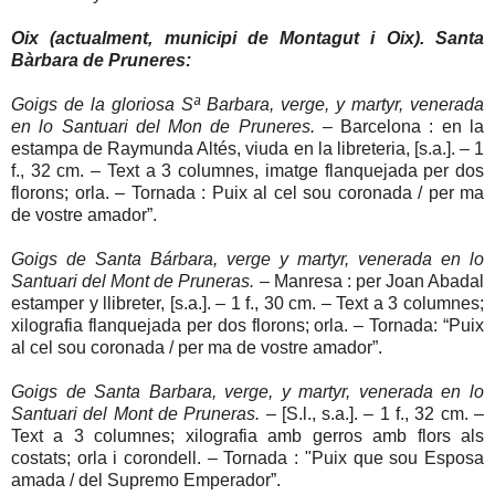
Oix (actualment, municipi de Montagut i Oix). Santa
Bàrbara de Pruneres:
Goigs de la gloriosa Sª Barbara, verge, y martyr, venerada
en lo Santuari del Mon de Pruneres.
– Barcelona : en la
estampa de Raymunda Altés, viuda en la libreteria, [s.a.]. – 1
f., 32 cm. – Text a 3 columnes, imatge flanquejada per dos
florons; orla. – Tornada : Puix al cel sou coronada / per ma
de vostre amador”.
Goigs de Santa Bárbara, verge y martyr, venerada en lo
Santuari del Mont de Pruneras.
– Manresa : per Joan Abadal
estamper y llibreter, [s.a.]. – 1 f., 30 cm. – Text a 3 columnes;
xilografia flanquejada per dos florons; orla. – Tornada: “Puix
al cel sou coronada / per ma de vostre amador”.
Goigs de Santa Barbara, verge, y martyr, venerada en lo
Santuari del Mont de Pruneras.
– [S.l., s.a.]. – 1 f., 32 cm. –
Text a 3 columnes; xilografia amb gerros amb flors als
costats; orla i corondell. – Tornada : "Puix que sou Esposa
amada / del Supremo Emperador”.