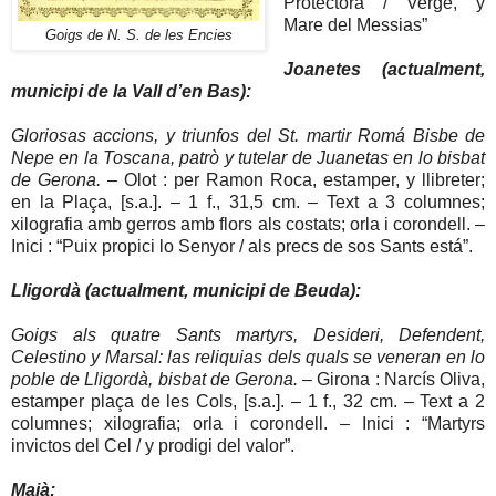
Protectora / Verge, y
Mare del Messias”
Goigs de N. S. de les Encies
Joanetes (actualment,
municipi de la Vall d’en Bas):
Gloriosas accions, y triunfos del St. martir Romá Bisbe de
Nepe en la Toscana, patrò y tutelar de Juanetas en lo bisbat
de Gerona.
– Olot : per Ramon Roca, estamper, y llibreter;
en la Plaça, [s.a.]. – 1 f., 31,5 cm. – Text a 3 columnes;
xilografia amb gerros amb flors als costats; orla i corondell. –
Inici : “Puix propici lo Senyor / als precs de sos Sants está”.
Lligordà (actualment, municipi de Beuda):
Goigs als quatre Sants martyrs, Desideri, Defendent,
Celestino y Marsal: las reliquias dels quals se veneran en lo
poble de Lligordà, bisbat de Gerona.
– Girona : Narcís Oliva,
estamper plaça de les Cols, [s.a.]. – 1 f., 32 cm. – Text a 2
columnes; xilografia; orla i corondell. – Inici : “Martyrs
invictos del Cel / y prodigi del valor”.
Maià: