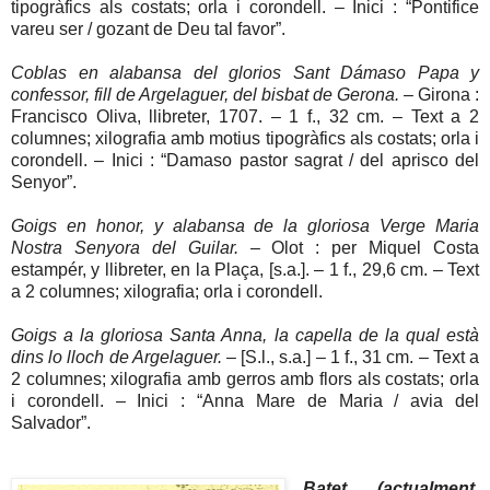
tipogràfics als costats; orla i corondell. – Inici : “Pontifice
vareu ser / gozant de Deu tal favor”.
Coblas en alabansa del glorios Sant Dámaso Papa y
confessor, fill de Argelaguer, del bisbat de Gerona.
– Girona :
Francisco Oliva, llibreter, 1707. – 1 f., 32 cm. – Text a 2
columnes; xilografia amb motius tipogràfics als costats; orla i
corondell. – Inici : “Damaso pastor sagrat / del aprisco del
Senyor”.
Goigs en honor, y alabansa de la gloriosa Verge Maria
Nostra Senyora del Guilar.
– Olot : per Miquel Costa
estampér, y llibreter, en la Plaça, [s.a.]. – 1 f., 29,6 cm. – Text
a 2 columnes; xilografia; orla i corondell.
Goigs a la gloriosa Santa Anna, la capella de la qual està
dins lo lloch de Argelaguer.
– [S.l., s.a.] – 1 f., 31 cm. – Text a
2 columnes; xilografia amb gerros amb flors als costats; orla
i corondell. – Inici : “Anna Mare de Maria / avia del
Salvador”.
Batet (actualment,