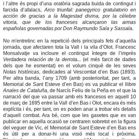
i l’altre és propi d’una oratòria sagrada buida de contingut i
farcida d’afalacs,
Arco triunfal: panegyrico gratulatorio en
acción de gracias a la Magestad divina, por la célebre
vitoria, que de los franceses alcançaron las armas
españolas governadas por Don Raymundo Sala y Sassala
.
No m'entretinc en la repetició dels principals fets d’aquella
jornada, que afectaren tota la Vall i la vila d’Olot. Francesc
Monsalvatje va incloure el contingut íntegre de l’imprès
Verdadera relación de la derrota...
(el més farcit de dades
dels que he esmentat) en el volum cinquè de les seves
Notas históricas
, dedicades al Vescomtat d’en Bas (1893).
Per altra banda, l’any 1709 (amb posterioritat, per tant, a
Memorial de Sant Esteve d’en Bas) es va publicar el llibre
Anales de Cataluña
, de Narcís Feliu de la Peña en el que la
narració del que va passar amb els francesos en aquell 10
de març de 1695 entre la Vall d’en Bas i Olot, encara és més
explícita i és, per tant, on es poden anar a trobar els detalls
d’aquell combat. Ara bé, com que les gasetes que es van
publicar en aquella ocasió se centraren sobretot en la figura
del veguer de Vic, el Memorial de Sant Esteve d’en Bas ens
és útil per a donar-hi una visió més local i pròxima.