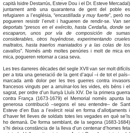
capità Isidre Destarrús, Esteve Dou i el Dr. Esteve Mercadal)
juntament amb una quarantena de gent del poble es
refugiaren a l’església, “
encastillada y muy fuerte
”, però no
pogueren resistir l’envit i hagueren de rendir-se. Van ser
deportats “
presos en el exército, hasta Cerdaña, donde se
escaparon, unos por vía de composición de sumas
considerables, otros huyéndose, experimentando crueles
maltratos, hasta traerlos maniatados y a las colas de los
cavallos
”. Només amb moltes penúries i molt de mica en
mica, pogueren retornar a casa seva.
Les tres darreres dècades del segle XVII van ser molt difícils
per a tota una generació de la gent d’aquí –i de tot el país–
marcada amb dolor per les tres guerres contra invasors
francesos vinguts per a arruïnar-los les vides, els béns i el
sagrat, per ordre d’un llunyà Lluís XIV. De la primera guerra
contra França (1673-1679) el Memorial només apunta la
generosa contribució –segons el seu entendre– de Sant
Esteve d’en Bas a l’exèrcit reial en forma d’allotjaments i
d’haver fet lleves de soldats totes les vegades en què se’ls
ho demanà. De forma semblant, de la segona (1683-1684)
s’hi deixa constància de la lleva d’un centenar d’homes feta