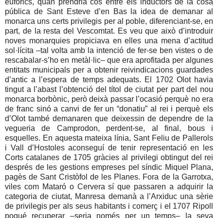
eufòrics, quan prendria cos entre els inductors de la cosa
pública de Sant Esteve d’en Bas la idea de demanar al
monarca uns certs privilegis per al poble, diferenciant-se, en
part, de la resta del Vescomtat. Es veu que això d’introduir
noves monarquies propiciava en elles una mena d’actitud
sol·lícita –tal volta amb la intenció de fer-se ben vistes o de
rescabalar-s’ho en metàl·lic– que era aprofitada per algunes
entitats municipals per a obtenir reivindicacions guardades
d’antic a l’espera de temps adequats. El 1702 Olot havia
tingut a l’abast l’obtenció del títol de ciutat per part del nou
monarca borbònic, però deixà passar l’ocasió perquè no era
de franc sinó a canvi de fer un “donatiu” al rei i perquè els
d’Olot també demanaren que deixessin de dependre de la
vegueria de Camprodon, perdent-se, al final, bous i
esquelles. En aquesta mateixa línia, Sant Feliu de Pallerols
i Vall d’Hostoles aconseguí de tenir representació en les
Corts catalanes de 1705 gràcies al privilegi obtingut del rei
després de les gestions empreses pel síndic Miquel Plana,
pagès de Sant Cristòfol de les Planes. Fora de la Garrotxa,
viles com Mataró o Cervera sí que passaren a adquirir la
categoria de ciutat, Manresa demanà a l’Arxiduc una sèrie
de privilegis per als seus habitants i comerç i el 1707 Ripoll
pogué recuperar –seria només per un temps– la seva