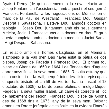
Ayats i Peroy (de qui es rememora la seva relació amb
Josep Fontanella i l'assistència, amb aquest i el seu germà
Francesc Fontanella, a les negociacions de Münster en el
marc de la Pau de Westfalia) i Francesc Dou; Gaspar
Desprat i Savassona, i Esteve Dou, ambdós doctors en
teologia, i Josep Dou, juntament amb els seus germans
Melcior, Jacint i Francesc, tots ells doctors en dret. El grup
queda completat amb els doctors en medicina Jacint Badia,
i Magí Desprat i Sabassona.
En relació amb els homes d'Església, en el Memorial
s’atribueix a la Vall d’en Bas haver estat la pàtria de dos
bisbes, Josep de Fageda i Francesc Dou. El primer fou
bisbe de Girona de 1660 a 1664 i de Tortosa des d’aquest
darrer anys fins a la seva mort el 1685. Resulta estrany que
se’l consideri de la Vall, perquè totes les llistes episcopals
d’aquests bisbats el fan fill de Vic (on hauria nascut el 13
d’octubre de 1608), si bé de pares olotins, el metge Miquel
Fageda i la seva muller Isabel. En canvi és correcte el lloc
de naixement del segon, Francesc Dou, bisbe de Girona
des de 1668 fins a 1673, any de la seva mort. Baixant
graons en l’ordre jeràrquic eclesiàstic, es fa evident l’interès