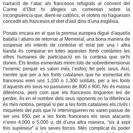
narració de l’atac als francesos refugiats al convent del
Carme d’Olot hi afegeix un comentari sobre la
incongruència que, dient-se catòlics, el olotins no haguessin
concedit als francesos el dret d'asil dins d'una església.
Posats encara en el que la premsa europea digué d'aquella
batalla i abans de retornar al Memorial, una bona manera de
sospesar els intents de controlar el relat per una i altra
banda és comparar en totes aquestes fonts coetànies les
xifres humanes de participació en la contesa que se'hi
donen. Els textos esmentats miren tots de sobredimensionar
l’enemic perquè es valori més l’esforç fet pels seus. Així,
mentre que per a les fonts catalanes que he esmentat els
francesos eren uns 1.100 o 1.300 soldats, per a les fonts
d’aquests els seus no passaven de 800 o 900. No és massa
diferència, però com que els francesos tingueren les de
perdre, és en el nombre dels seus oponents on la diferència
és més notòria, perquè si per a les fonts catalanes els civils i
miquelets del país que hi intervingueren no varen passar de
ser uns 650, per a les fonts franceses els seus atacants
n’eren 4.000 o 5.000 o, dit d’una altra manera, “
six à sept
fois supérieur
” a les seves forces. Més complicat és poder