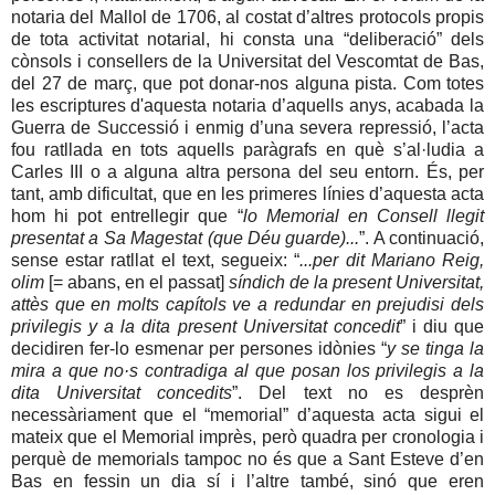
notaria del Mallol de 1706, al costat d’altres protocols propis
de tota activitat notarial, hi consta una “deliberació” dels
cònsols i consellers de la Universitat del Vescomtat de Bas,
del 27 de març, que pot donar-nos alguna pista. Com totes
les escriptures d'aquesta notaria d’aquells anys, acabada la
Guerra de Successió i enmig d’una severa repressió, l’acta
fou ratllada en tots aquells paràgrafs en què s’al·ludia a
Carles III o a alguna altra persona del seu entorn. És, per
tant, amb dificultat, que en les primeres línies d’aquesta acta
hom hi pot entrellegir que “
lo Memorial en Consell llegit
presentat a Sa Magestat (que Déu guarde)...
”. A continuació,
sense estar ratllat el text, segueix: “
...per dit Mariano Reig,
olim
[= abans, en el passat]
síndich de la present Universitat,
attès que en molts capítols ve a redundar en prejudisi dels
privilegis y a la dita present Universitat concedit
” i diu que
decidiren fer-lo esmenar per persones idònies “
y se tinga la
mira a que no·s contradiga al que posan los privilegis a la
dita Universitat concedits
”. Del text no es desprèn
necessàriament que el “memorial” d’aquesta acta sigui el
mateix que el Memorial imprès, però quadra per cronologia i
perquè de memorials tampoc no és que a Sant Esteve d’en
Bas en fessin un dia sí i l’altre també, sinó que eren