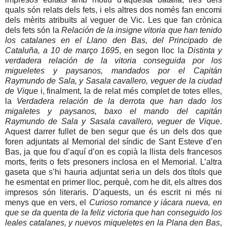
quals són relats dels fets, i els altres dos només fan encomi
dels mèrits atribuïts al veguer de Vic. Les que fan crònica
dels fets són la
Relación de la insigne vitoria que han tenido
los catalanes en el Llano den Bas, del Principado de
Cataluña, a 10 de março 1695
, en segon lloc la
Distinta y
verdadera relación de la vitoria conseguida por los
migueletes y paysanos, mandados por el Capitán
Raymundo de Sala, y Sasala cavallero, veguer de la ciudad
de Vique
i, finalment, la de relat més complet de totes elles,
la
Verdadera relación de la derrota que han dado los
migaletes y paysanos, baxo el mando del capitán
Raymundo de Sala y Sasala cavallero, veguer de Vique
.
Aquest darrer fullet de ben segur que és un dels dos que
foren adjuntats al Memorial del síndic de Sant Esteve d’en
Bas, ja que fou d’aquí d’on es copià la llista dels francesos
morts, ferits o fets presoners inclosa en el Memorial. L’altra
gaseta que s’hi hauria adjuntat seria un dels dos títols que
he esmentat en primer lloc, perquè, com he dit, els altres dos
impresos són literaris. D'aquests, un és escrit ni més ni
menys que en vers, el
Curioso romance y iácara nueva, en
que se da quenta de la feliz victoria que han conseguido los
leales catalanes, y nuevos miqueletes en la Plana den Bas
,