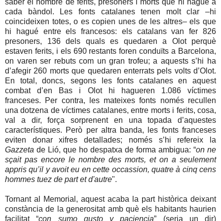
saber el nombre de ferits, presoners i morts que hi hagué a
cada bàndol. Les fonts catalanes tenen molt clar –hi
coincideixen totes, o es copien unes de les altres– els que
hi hagué entre els francesos: els catalans van fer 826
presoners, 136 dels quals es quedaren a Olot perquè
estaven ferits, i els 690 restants foren conduïts a Barcelona,
on varen ser rebuts com un gran trofeu; a aquests s’hi ha
d’afegir 260 morts que quedaren enterrats pels volts d’Olot.
En total, doncs, segons les fonts catalanes en aquest
combat d’en Bas i Olot hi hagueren 1.086 víctimes
franceses. Per contra, les mateixes fonts només recullen
una dotzena de víctimes catalanes, entre morts i ferits, cosa,
val a dir, força sorprenent en una topada d’aquestes
característiques. Però per altra banda, les fonts franceses
eviten donar xifres detallades; només s’hi refereix la
Gazzeta
de Lió, que ho despatxa de forma ambigua: “
on ne
sçait pas encore le nombre des morts, et on a seulement
appris qu’il y avoit eu en cette occassion, quatre à cinq cens
hommes tuez de part et d'autre
".
Tornant al Memorial, aquest acaba la part històrica deixant
constància de la generositat amb què els habitants haurien
facilitat “
con sumo gusto y paciencia
” (seria un dir)