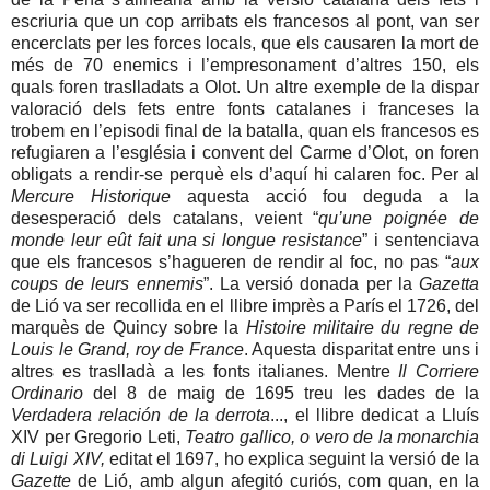
escriuria que un cop arribats els francesos al pont, van ser
encerclats per les forces locals, que els causaren la mort de
més de 70 enemics i l’empresonament d’altres 150, els
quals foren traslladats a Olot. Un altre exemple de la dispar
valoració dels fets entre fonts catalanes i franceses la
trobem en l’episodi final de la batalla, quan els francesos es
refugiaren a l’església i convent del Carme d’Olot, on foren
obligats a rendir-se perquè els d’aquí hi calaren foc. Per al
Mercure Historique
aquesta acció fou deguda a la
desesperació dels catalans, veient “
qu’une poignée de
monde leur eût fait una si longue resistance
” i sentenciava
que els francesos s’hagueren de rendir al foc, no pas “
aux
coups de leurs ennemis
”. La versió donada per la
Gazetta
de Lió va ser recollida en el llibre imprès a París el 1726, del
marquès de Quincy sobre la
Histoire militaire du regne de
Louis le Grand, roy de France
. Aquesta disparitat entre uns i
altres es traslladà a les fonts italianes. Mentre
Il Corriere
Ordinario
del 8 de maig de 1695 treu les dades de la
Verdadera relación de la derrota
..., el llibre dedicat a Lluís
XIV per Gregorio Leti,
Teatro gallico, o vero de la monarchia
di Luigi XIV,
editat el 1697, ho explica seguint la versió de la
Gazette
de Lió, amb algun afegitó curiós, com quan, en la