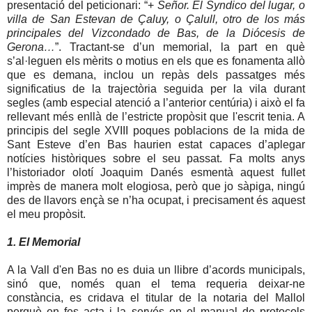
presentació del peticionari: “+
Señor. El Syndico del lugar, o
villa de San Estevan de Çaluy, o Çalull, otro de los más
principales del Vizcondado de Bas, de la Diócesis de
Gerona…
”. Tractant-se d’un memorial, la part en què
s’al·leguen els mèrits o motius en els que es fonamenta allò
que es demana, inclou un repàs dels passatges més
significatius de la trajectòria seguida per la vila durant
segles (amb especial atenció a l’anterior centúria) i això el fa
rellevant més enllà de l’estricte propòsit que l'escrit tenia. A
principis del segle XVIII poques poblacions de la mida de
Sant Esteve d’en Bas haurien estat capaces d’aplegar
notícies històriques sobre el seu passat. Fa molts anys
l’historiador olotí Joaquim Danés esmentà aquest fullet
imprès de manera molt elogiosa, però que jo sàpiga, ningú
des de llavors ençà se n’ha ocupat, i precisament és aquest
el meu propòsit.
1. El Memorial
A la Vall d'en Bas no es duia un llibre d’acords municipals,
sinó que, només quan el tema requeria deixar-ne
constància, es cridava el titular de la notaria del Mallol
perquè en fes acta i la servés en el manual de protocols