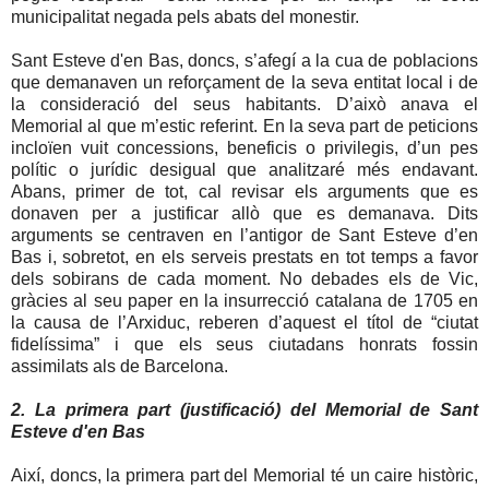
municipalitat negada pels abats del monestir.
Sant Esteve d'en Bas, doncs, s’afegí a la cua de poblacions
que demanaven un reforçament de la seva entitat local i de
la consideració del seus habitants. D’això anava el
Memorial al que m’estic referint. En la seva part de peticions
incloïen vuit concessions, beneficis o privilegis, d’un pes
polític o jurídic desigual que analitzaré més endavant.
Abans, primer de tot, cal revisar els arguments que es
donaven per a justificar allò que es demanava. Dits
arguments se centraven en l’antigor de Sant Esteve d’en
Bas i, sobretot, en els serveis prestats en tot temps a favor
dels sobirans de cada moment. No debades els de Vic,
gràcies al seu paper en la insurrecció catalana de 1705 en
la causa de l’Arxiduc, reberen d’aquest el títol de “ciutat
fidelíssima” i que els seus ciutadans honrats fossin
assimilats als de Barcelona.
2. La primera part (justificació) del Memorial de Sant
Esteve d'en Bas
Així, doncs, la primera part del Memorial té un caire històric,