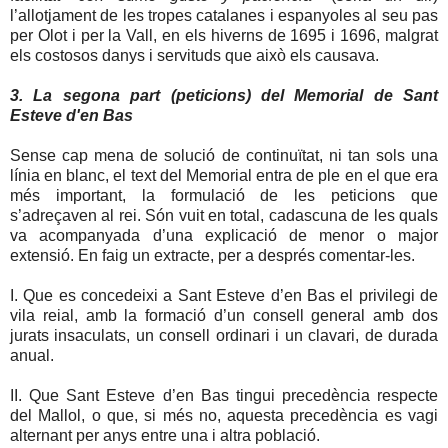
l’allotjament de les tropes catalanes i espanyoles al seu pas
per Olot i per la Vall, en els hiverns de 1695 i 1696, malgrat
els costosos danys i servituds que això els causava.
3. La segona part (peticions) del Memorial de Sant
Esteve d'en Bas
Sense cap mena de solució de continuïtat, ni tan sols una
línia en blanc, el text del Memorial entra de ple en el que era
més important, la formulació de les peticions que
s’adreçaven al rei. Són vuit en total, cadascuna de les quals
va acompanyada d’una explicació de menor o major
extensió. En faig un extracte, per a després comentar-les.
I. Que es concedeixi a Sant Esteve d’en Bas el privilegi de
vila reial, amb la formació d’un consell general amb dos
jurats insaculats, un consell ordinari i un clavari, de durada
anual.
II. Que Sant Esteve d’en Bas tingui precedència respecte
del Mallol, o que, si més no, aquesta precedència es vagi
alternant per anys entre una i altra població.