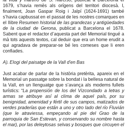
1679, s’havia remès als orígens del territori diocesà. I,
finalment, Joan Gaspar Roig i Jalpí (1624-1691) també
s’havia capbussat en el passat de les nostres comarques en
el llibre
Resumen historial de las grandezas y antigüedades
de la ciudad de Gerona
, publicat a Barcelona el 1678.
Sabent que el redactor d’aquesta part del Memorial tingué a
mà tots aquests textos, cal deduir que era un home erudit a
qui agradava de preparar-se bé les comeses que li eren
confiades.
A). Elogi del paisatge de la Vall d'en Bas
Just acabar de parlar de la història pretèrita, apareix en el
Memorial un passatge sobre la bondat i la bellesa natural de
la Vall, en un llenguatge que s’avança als moderns fullets
turístics: “
La propensión de los del Vizcondado a letras y
armas se atribuye así al clima de aquel país, por su
benignidad, amenidad y fértil de sus campos, matizados de
verdes praderías que están a uno y otro lado del río Fluvián
(que le atraviessa, empeçando al pie del Grao de la
parroquia de San Estevan, y conservando su nombre hasta
el mar), por las deleytosas selvas y bosques que circuyen el