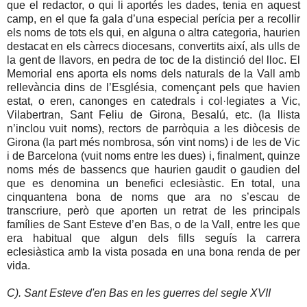
que el redactor, o qui li aportés les dades, tenia en aquest
camp, en el que fa gala d’una especial perícia per a recollir
els noms de tots els qui, en alguna o altra categoria, haurien
destacat en els càrrecs diocesans, convertits així, als ulls de
la gent de llavors, en pedra de toc de la distinció del lloc. El
Memorial ens aporta els noms dels naturals de la Vall amb
rellevància dins de l’Església, començant pels que havien
estat, o eren, canonges en catedrals i col·legiates a Vic,
Vilabertran, Sant Feliu de Girona, Besalú, etc. (la llista
n’inclou vuit noms), rectors de parròquia a les diòcesis de
Girona (la part més nombrosa, són vint noms) i de les de Vic
i de Barcelona (vuit noms entre les dues) i, finalment, quinze
noms més de bassencs que haurien gaudit o gaudien del
que es denomina un benefici eclesiàstic. En total, una
cinquantena bona de noms que ara no s’escau de
transcriure, però que aporten un retrat de les principals
famílies de Sant Esteve d’en Bas, o de la Vall, entre les que
era habitual que algun dels fills seguís la carrera
eclesiàstica amb la vista posada en una bona renda de per
vida.
C). Sant Esteve d'en Bas en les guerres del segle XVII