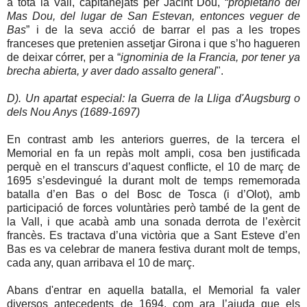
a tota la Vall, capitanejats per Jacint Dou, “
propietario del
Mas Dou, del lugar de San Estevan, entonces veguer de
Bas
” i de la seva acció de barrar el pas a les tropes
franceses que pretenien assetjar Girona i que s’ho hagueren
de deixar córrer, per a “
ignominia de la Francia, por tener ya
brecha abierta, y aver dado assalto general
".
D). Un apartat especial: la Guerra de la Lliga d'Augsburg o
dels Nou Anys (1689-1697)
En contrast amb les anteriors guerres, de la tercera el
Memorial en fa un repàs molt ampli, cosa ben justificada
perquè en el transcurs d’aquest conflicte, el 10 de març de
1695 s’esdevingué la durant molt de temps rememorada
batalla d’en Bas o del Bosc de Tosca (i d’Olot), amb
participació de forces voluntàries però també de la gent de
la Vall, i que acabà amb una sonada derrota de l’exèrcit
francès. Es tractava d’una victòria que a Sant Esteve d’en
Bas es va celebrar de manera festiva durant molt de temps,
cada any, quan arribava el 10 de març.
Abans d'entrar en aquella batalla, el Memorial fa valer
diversos antecedents de 1694, com ara l’ajuda que els