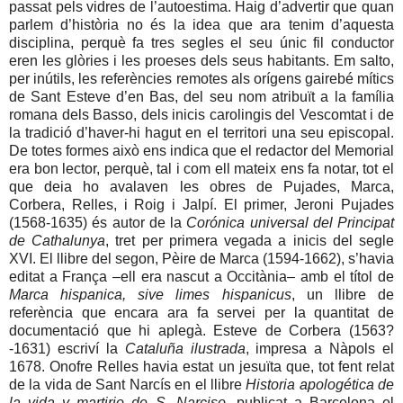
passat pels vidres de l’autoestima. Haig d’advertir que quan
parlem d’història no és la idea que ara tenim d’aquesta
disciplina, perquè fa tres segles el seu únic fil conductor
eren les glòries i les proeses dels seus habitants. Em salto,
per inútils, les referències remotes als orígens gairebé mítics
de Sant Esteve d’en Bas, del seu nom atribuït a la família
romana dels Basso, dels inicis carolingis del Vescomtat i de
la tradició d’haver-hi hagut en el territori una seu episcopal.
De totes formes això ens indica que el redactor del Memorial
era bon lector, perquè, tal i com ell mateix ens fa notar, tot el
que deia ho avalaven les obres de Pujades, Marca,
Corbera, Relles, i Roig i Jalpí. El primer, Jeroni Pujades
(1568-1635) és autor de la
Corónica universal del Principat
de Cathalunya
, tret per primera vegada a inicis del segle
XVI. El llibre del segon, Pèire de Marca (1594-1662), s’havia
editat a França –ell era nascut a Occitània– amb el títol de
Marca hispanica, sive limes hispanicus
, un llibre de
referència que encara ara fa servei per la quantitat de
documentació que hi aplegà. Esteve de Corbera (1563?
-1631) escriví la
Cataluña ilustrada
, impresa a Nàpols el
1678. Onofre Relles havia estat un jesuïta que, tot fent relat
de la vida de Sant Narcís en el llibre
Historia apologética de
la vida y martirio de S. Narciso
, publicat a Barcelona el