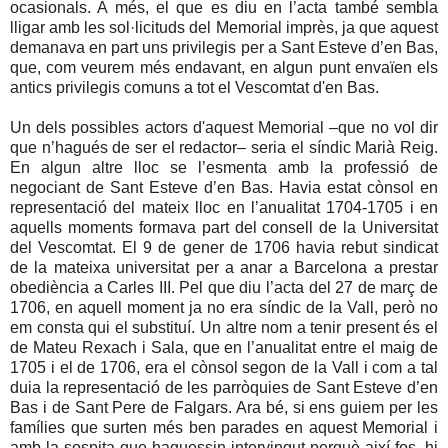
ocasionals. A més, el que es diu en l’acta també sembla
lligar amb les sol·licituds del Memorial imprès, ja que aquest
demanava en part uns privilegis per a Sant Esteve d’en Bas,
que, com veurem més endavant, en algun punt envaïen els
antics privilegis comuns a tot el Vescomtat d'en Bas.
Un dels possibles actors d'aquest Memorial –que no vol dir
que n’hagués de ser el redactor– seria el síndic Marià Reig.
En algun altre lloc se l’esmenta amb la professió de
negociant de Sant Esteve d’en Bas. Havia estat cònsol en
representació del mateix lloc en l’anualitat 1704-1705 i en
aquells moments formava part del consell de la Universitat
del Vescomtat. El 9 de gener de 1706 havia rebut sindicat
de la mateixa universitat per a anar a Barcelona a prestar
obediència a Carles III. Pel que diu l’acta del 27 de març de
1706, en aquell moment ja no era síndic de la Vall, però no
em consta qui el substituí. Un altre nom a tenir present és el
de Mateu Rexach i Sala, que en l’anualitat entre el maig de
1705 i el de 1706, era el cònsol segon de la Vall i com a tal
duia la representació de les parròquies de Sant Esteve d’en
Bas i de Sant Pere de Falgars. Ara bé, si ens guiem per les
famílies que surten més ben parades en aquest Memorial i
amb la sospita que haguessin intervingut perquè així fos, hi