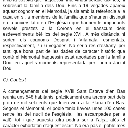
sobresurt la família dels Dou. Fins a 19 vegades apareix
aquest cognom en el Memorial, ja sia amb la referència a la
casa en si, a membres de la família que s’haurien distingit
en la universitat o en l’Església i que haurien fet importants
serveis prestats a la Corona en el transcurs dels
esdeveniments bèl·lics del segle XVII. A més distància hi
surten els cognoms Desprat i Vilamala, esmentats,
respectivament, 7 i 6 vegades. No seria res d’estrany, per
tant, que bona part de les dades de caràcter històric que
conté el Memorial haguessin estat aportades per la família
Dou, en aquells moments representada per l'hereu Jacint
Dou.
C). Context
A començaments del segle XVIII Sant Esteve d’en Bas
reunia uns 548 habitants, pràcticament una tercera part dels
prop de mil set-cents que feien vida a la Plana d’en Bas.
Segons el Memorial, el poble tenia llavors unes 100 cases
(entre les del nucli de l’església i les escampades per la
vall), tot i que aquesta xifra podria ser a l’alça, atès el
caràcter exhortatori d’aquest escrit. No era pas el poble més