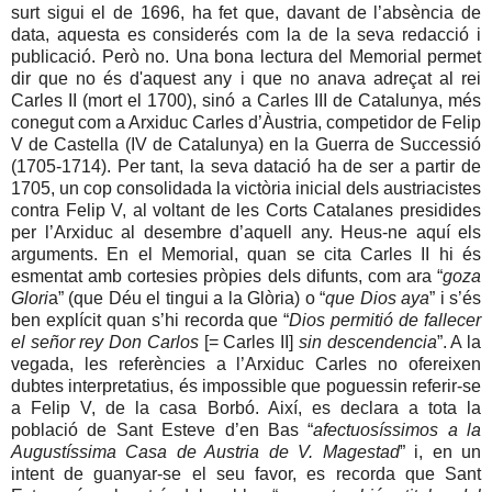
surt sigui el de 1696, ha fet que, davant de l’absència de
data, aquesta es considerés com la de la seva redacció i
publicació. Però no. Una bona lectura del Memorial permet
dir que no és d'aquest any i que no anava adreçat al rei
Carles II (mort el 1700), sinó a Carles III de Catalunya, més
conegut com a Arxiduc Carles d’Àustria, competidor de Felip
V de Castella (IV de Catalunya) en la Guerra de Successió
(1705-1714). Per tant, la seva datació ha de ser a partir de
1705, un cop consolidada la victòria inicial dels austriacistes
contra Felip V, al voltant de les Corts Catalanes presidides
per l’Arxiduc al desembre d’aquell any. Heus-ne aquí els
arguments. En el Memorial, quan se cita Carles II hi és
esmentat amb cortesies pròpies dels difunts, com ara “
goza
Glori
a” (que Déu el tingui a la Glòria) o “
que Dios aya
” i s’és
ben explícit quan s’hi recorda que “
Dios permitió de fallecer
el señor rey Don Carlos
[= Carles II]
sin descendencia
”. A la
vegada, les referències a l’Arxiduc Carles no ofereixen
dubtes interpretatius, és impossible que poguessin referir-se
a Felip V, de la casa Borbó. Així, es declara a tota la
població de Sant Esteve d’en Bas “
afectuosíssimos a la
Augustíssima Casa de Austria de V. Magestad
” i, en un
intent de guanyar-se el seu favor, es recorda que Sant