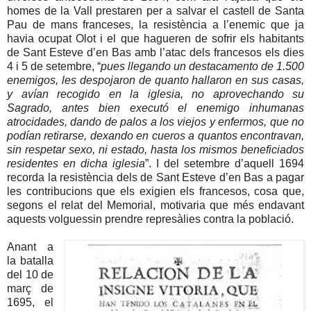
homes de la Vall prestaren per a salvar el castell de Santa
Pau de mans franceses, la resistència a l’enemic que ja
havia ocupat Olot i el que hagueren de sofrir els habitants
de Sant Esteve d’en Bas amb l’atac dels francesos els dies
4 i 5 de setembre, “
pues llegando un destacamento de 1.500
enemigos, les despojaron de quanto hallaron en sus casas,
y avían recogido en la iglesia, no aprovechando su
Sagrado, antes bien executó el enemigo inhumanas
atrocidades, dando de palos a los viejos y enfermos, que no
podían retirarse, dexando en cueros a quantos encontravan,
sin respetar sexo, ni estado, hasta los mismos beneficiados
residentes en dicha iglesia
”. I del setembre d’aquell 1694
recorda la resistència dels de Sant Esteve d’en Bas a pagar
les contribucions que els exigien els francesos, cosa que,
segons el relat del Memorial, motivaria que més endavant
aquests volguessin prendre represàlies contra la població.
Anant a
la batalla
del 10 de
març de
1695, el