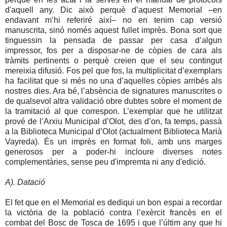
d'aquell any. Dic això perquè d’aquest Memorial –en
endavant m’hi referiré així– no en tenim cap versió
manuscrita, sinó només aquest fullet imprès. Bona sort que
tinguessin la pensada de passar per casa d’algun
impressor, fos per a disposar-ne de còpies de cara als
tràmits pertinents o perquè creien que el seu contingut
mereixia difusió. Fos pel que fos, la multiplicitat d’exemplars
ha facilitat que si més no una d’aquelles còpies arribés als
nostres dies. Ara bé, l’absència de signatures manuscrites o
de qualsevol altra validació obre dubtes sobre el moment de
la tramitació al que correspon. L’exemplar que he utilitzat
prové de l’Arxiu Municipal d’Olot, des d’on, fa temps, passà
a la Biblioteca Municipal d’Olot (actualment Biblioteca Marià
Vayreda). És un imprès en format foli, amb uns marges
generosos per a poder-hi incloure diverses notes
complementàries, sense peu d'impremta ni any d'edició.
A). Datació
El fet que en el Memorial es dediqui un bon espai a recordar
la victòria de la població contra l’exèrcit francès en el
combat del Bosc de Tosca de 1695 i que l’últim any que hi