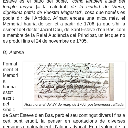
Esteve és el patró del poble, “
como también titular del
templo mayor
[= la catedral]
de la ciudad de Viena,
dignísima patria de Vuestra Magestad
”, cosa que només es
podia dir de l'Arxiduc. Afinant encara una mica més, el
Memorial hauria de ser fet a partir de 1706, ja que s’hi fa
esment del doctor Jacint Dou, de Sant Esteve d’en Bas, com
a membre de la Reial Audiència del Principat, un fet que no
es produí fins el 24 de novembre de 1705.
B). Autoria
Formal
ment el
Memori
al
hauria
estat
escrit
pel
Acta notarial del 27 de març de 1706, posteriorment ratllada
síndic
de Sant Esteve d’en Bas, però el seu contingut divers i fins a
cert punt erudit, fa pensar en aportacions de diverses
persones i, naturalment, d’algun advocat. En el volum de la