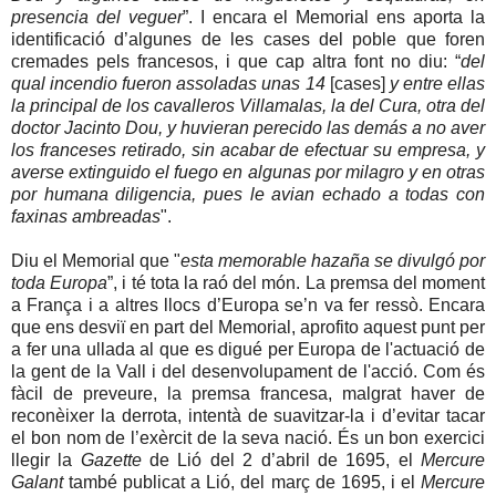
presencia del veguer
”. I encara el Memorial ens aporta la
identificació d’algunes de les cases del poble que foren
cremades pels francesos, i que cap altra font no diu: “
del
qual incendio fueron assoladas unas 14
[cases]
y entre ellas
la principal de los cavalleros Villamalas, la del Cura, otra del
doctor Jacinto Dou, y huvieran perecido las demás a no aver
los franceses retirado, sin acabar de efectuar su empresa, y
averse extinguido el fuego en algunas por milagro y en otras
por humana diligencia, pues le avian echado a todas con
faxinas ambreadas
".
Diu el Memorial que "
esta memorable hazaña se divulgó por
toda Europa
”, i té tota la raó del món. La premsa del moment
a França i a altres llocs d’Europa se’n va fer ressò. Encara
que ens desviï en part del Memorial, aprofito aquest punt per
a fer una ullada al que es digué per Europa de l'actuació de
la gent de la Vall i del desenvolupament de l'acció. Com és
fàcil de preveure, la premsa francesa, malgrat haver de
reconèixer la derrota, intentà de suavitzar-la i d’evitar tacar
el bon nom de l’exèrcit de la seva nació. És un bon exercici
llegir la
Gazette
de Lió del 2 d’abril de 1695, el
Mercure
Galant
també publicat a Lió, del març de 1695, i el
Mercure