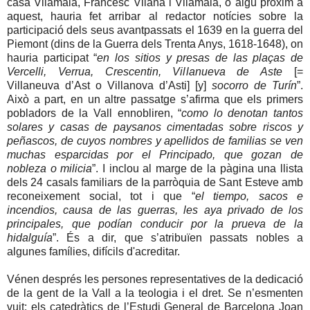
casa Vilamala, Francesc Vilana i Vilamala, o algú pròxim a
aquest, hauria fet arribar al redactor notícies sobre la
participació dels seus avantpassats el 1639 en la guerra del
Piemont (dins de la Guerra dels Trenta Anys, 1618-1648), on
hauria participat “
en los sitios y presas de las plaças de
Vercelli, Verrua, Crescentin, Villanueva de Aste
[=
Villaneuva d’Ast o Villanova d’Asti] [y]
socorro de Turín
”.
Això a part, en un altre passatge s’afirma que els primers
pobladors de la Vall ennobliren, “
como lo denotan tantos
solares y casas de paysanos cimentadas sobre riscos y
peñascos, de cuyos nombres y apellidos de familias se ven
muchas esparcidas por el Principado, que gozan de
nobleza o milicia
”. I inclou al marge de la pàgina una llista
dels 24 casals familiars de la parròquia de Sant Esteve amb
reconeixement social, tot i que “
el tiempo, sacos e
incendios, causa de las guerras, les aya privado de los
principales, que podían conducir por la prueva de la
hidalguía
”. És a dir, que s’atribuïen passats nobles a
algunes famílies, difícils d'acreditar.
Vénen després les persones representatives de la dedicació
de la gent de la Vall a la teologia i el dret. Se n’esmenten
vuit: els catedràtics de l’Estudi General de Barcelona Joan