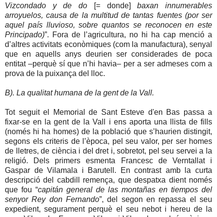
Vizcondado y de do
[= donde]
baxan innumerables
arroyuelos, causa de la multitud de tantas fuentes (por ser
aquel país lluvioso, sobre quantos se reconocen en este
Principado)
”. Fora de l’agricultura, no hi ha cap menció a
d’altres activitats econòmiques (com la manufactura), senyal
que en aquells anys deurien ser considerades de poca
entitat –perquè sí que n’hi havia– per a ser admeses com a
prova de la puixança del lloc.
B). La qualitat humana de la gent de la Vall.
Tot seguit el Memorial de Sant Esteve d'en Bas passa a
fixar-se en la gent de la Vall i ens aporta una llista de fills
(només hi ha homes) de la població que s’haurien distingit,
segons els criteris de l’època, pel seu valor, per ser homes
de lletres, de ciència i del dret i, sobretot, pel seu servei a la
religió. Dels primers esmenta Francesc de Verntallat i
Gaspar de Vilamala i Barutell. En contrast amb la curta
descripció del cabdill remença, que despatxa dient només
que fou “
capitán general de las montañas en tiempos del
senyor Rey don Fernando
”, del segon en repassa el seu
expedient, segurament perquè el seu nebot i hereu de la