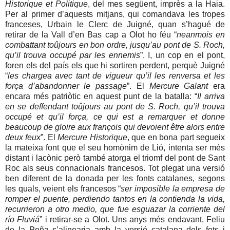
Historique et Politique
, del mes següent, imprès a la Haia.
Per al primer d’aquests mitjans, qui comandava les tropes
franceses, Urbain le Clerc de Juigné, quan s’hagué de
retirar de la Vall d’en Bas cap a Olot ho féu “
neanmois en
combattant toûjours en bon ordre, jusqu’au pont de S. Roch,
qu’il trouva occupé par les ennemis
”. I, un cop en el pont,
foren els del país els que hi sortiren perdent, perquè Juigné
“
les chargea avec tant de vigueur qu’il les renversa et les
força d’abandonner le passage
”. El
Mercure Galant
era
encara més patriòtic en aquest punt de la batalla: “
Il arriva
en se deffendant toûjours au pont de S. Roch, qu’il trouva
occupé et qu’il força, ce qui est a remarquer et donne
beaucoup de gloire aux françois qui devoient être alors entre
deux feux
”. El
Mercure Historique
, que en bona part segueix
la mateixa font que el seu homònim de Lió, intenta ser més
distant i lacònic però també atorga el triomf del pont de Sant
Roc als seus connacionals francesos. Tot plegat una versió
ben diferent de la donada per les fonts catalanes, segons
les quals, veient els francesos “
ser imposible la empresa de
romper el puente, perdiendo tantos en la contienda la vida,
recurrieron a otro medio, que fue esguazar la corriente del
río Fluviá
” i retirar-se a Olot. Uns anys més endavant, Feliu
de la Peña s’alinearia amb la versió catalana dels fets i