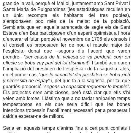
gran de la vall, perquè el Mallol, juntament amb Sant Privat i
Santa Maria de Puigpardines (les estadístiques recullen en
un únic recompte els habitants del tres pobles),
s’emportaven poc més de la meitat de la població.
Semblaria que en aquella arrencada de segle els de Sant
Esteve d’en Bas participaven d’un esperit optimista a l’hora
d’encarar el futur, perquè el novembre de 1706 els cònsols i
el consell es proposaren fer de nou el retaule major de
l’església, donat que –segons diu l’acord que varen
prendre– “
per causa de la vellesa se va perdent, com en
effecte se troba vuy part del tot disminuït
”. I també acordaren
l’ampliació del presbiteri de l’església i de la sagristia, atès,
en el primer cas, “
que la capacitat del presbiteri se troba xich
y necessita de espay
” i, pel que fa a la sagristia, per tal que
guardés proporció “
segons la capacitat requereix lo temple
”.
Els projectes eren ambiciosos, però està clar que ells s’hi
veien amb forces. Llàstima que a no tardar arribarien temps
tempestuosos en els que seria difícil que les bones
intencions trobessin l’acolliment necessari per a prosperar i
caldria esperar-ne de millors.
Seria en aquests temps d'ànims fins a cert punt confiats i