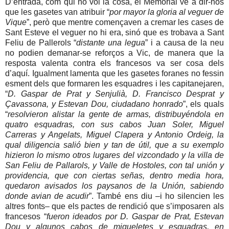
D’entrada, com qui no vol la cosa, el Memorial ve a dir-nos
que les gasetes van atribuir “
por mayor la gloria al veguer de
Vique
”, però que mentre començaven a cremar les cases de
Sant Esteve el veguer no hi era, sinó que es trobava a Sant
Feliu de Pallerols “
distante una legua
” i a causa de la neu
no podien demanar-se reforços a Vic, de manera que la
resposta valenta contra els francesos va ser cosa dels
d’aquí. Igualment lamenta que les gasetes foranes no fessin
esment dels que formaren les esquadres i les capitanejaren,
“
D. Gaspar de Prat y Senjulià, D. Francisco Desprat y
Çavassona, y Estevan Dou, ciudadano honrado
”, els quals
“
resolvieron alistar la gente de armas, distribuyéndola en
quatro esquadras, con sus cabos Juan Soler, Miguel
Carreras y Angelats, Miguel Clapera y Antonio Ordeig, la
qual diligencia salió bien y tan de útil, que a su exemplo
hizieron lo mismo otros lugares del vizcondado y la villa de
San Feliu de Pallarols, y Valle de Hostoles, con tal unión y
providencia, que con ciertas señas, dentro media hora,
quedaron avisados los paysanos de la Unión, sabiendo
donde avian de acudir
”. També ens diu –i ho silencien les
altres fonts– que els pactes de rendició que s’imposaren als
francesos “
fueron ideados por D. Gaspar de Prat, Estevan
Dou y algunos cabos de migueletes y esquadras, en