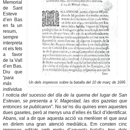
Memorial
de Sant
Esteve
d’en Bas
en fa un
resum,
sempre
interpreta
nt els fets
a favor
de la Vall
d’en Bas.
Diu que
“
para
Un dels impresos sobre la batalla del 10 de març de 1695
más
individua
l noticia del sucesso del día de la quema del lugar de San
Estevan, se presenta a V. Magestad, las dos gazetas que
entonces se publicaron
”. No se’ns diu quines eren aquestes
dues gasetes, però al menys una d’elles és fàcil d’identificar.
Abans, val a dir que aquesta acció va merèixer el que avui
en diríem una gran atenció mediàtica. Em consten cinc
impresos editats amb motiu d’aquesta batalla, tres dels