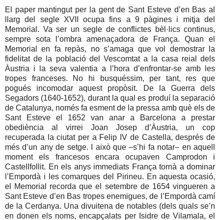
El paper mantingut per la gent de Sant Esteve d’en Bas al
llarg del segle XVII ocupa fins a 9 pàgines i mitja del
Memorial. Va ser un segle de conflictes bèl·lics continus,
sempre sota l’ombra amenaçadora de França. Quan el
Memorial en fa repàs, no s’amaga que vol demostrar la
fidelitat de la població del Vescomtat a la casa reial dels
Àustria i la seva valentia a l’hora d’enfrontar-se amb les
tropes franceses. No hi busquéssim, per tant, res que
pogués incomodar aquest propòsit. De la Guerra dels
Segadors (1640-1652), durant la qual es produí la separació
de Catalunya, només fa esment de la pressa amb què els de
Sant Esteve el 1652 van anar a Barcelona a prestar
obediència al virrei Joan Josep d’Àustria, un cop
recuperada la ciutat per a Felip IV de Castella, després de
més d’un any de setge. I això que –s’hi fa notar– en aquell
moment els francesos encara ocupaven Camprodon i
Castellfollit. En els anys immediats França tornà a dominar
l’Empordà i les comarques del Pirineu. En aquesta ocasió,
el Memorial recorda que el setembre de 1654 vingueren a
Sant Esteve d’en Bas tropes enemigues, de l’Empordà camí
de la Cerdanya. Una divuitena de notables (dels quals se’n
en donen els noms, encapçalats per Isidre de Vilamala, el