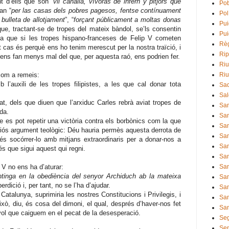
t d’ells que són “
vil canalla, vívoras de infern y pitjors que
Pob
an “
per las casas dels pobres pagesos, fentse contínuament
Pol
bulleta de allotjament
”, “
forçant públicament a moltas donas
Pui
que, tractant-se de tropes del mateix bàndol, se’ls consentin
Pui
na que si les tropes hispano-franceses de Felip V cometen
Règ
 cas és perquè ens ho tenim merescut per la nostra traïció, i
Rip
ens fan menys mal del que, per aquesta raó, ens podrien fer.
Riu
com a remeis:
Ri
uxili de les tropes filipistes, a les que cal donar tota
Sa
Sal
, dels que diuen que l’arxiduc Carles rebrà aviat tropes de
San
da.
San
 es pot repetir una victòria contra els borbònics com la que
San
iós argument teològic: Déu hauria permès aquesta derrota de
San
és socórrer-lo amb mitjans extraordinaris per a donar-nos a
San
és que sigui aquest qui regni.
San
 V no ens ha d’aturar:
San
tinga en la obediència del senyor Archiduch ab la mateixa
San
erdició i, per tant, no se l’ha d’ajudar.
San
talunya, suprimiria les nostres Constitucions i Privilegis, i
San
xò, diu, és cosa del dimoni, el qual, després d’haver-nos fet
San
a vol que caiguem en el pecat de la desesperació.
Se
Sen