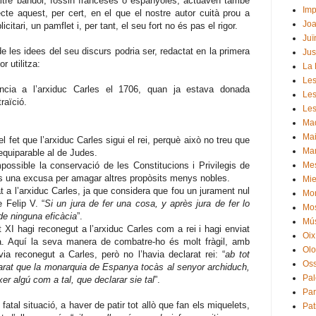
altre bàndol, fossin franceses o espanyoles, actuaven també
Im
te aquest, per cert, en el que el nostre autor cuità prou a
Joa
citari, un pamflet i, per tant, el seu fort no és pas el rigor.
Juï
 les idees del seu discurs podria ser, redactat en la primera
Jus
r utilitza:
La 
Les
ència a l’arxiduc Carles el 1706, quan ja estava donada
Les
raïció.
Les
Mad
Ma
fet que l’arxiduc Carles sigui el rei, perquè això no treu que
Man
equiparable al de Judes.
ossible la conservació de les Constitucions i Privilegis de
Me
s una excusa per amagar altres propòsits menys nobles.
Mie
 a l’arxiduc Carles, ja que considera que fou un jurament nul
Mo
e Felip V. “
Si un jura de fer una cosa, y après jura de fer lo
Mos
 de ninguna eficàcia
”.
Mú
I hagi reconegut a l’arxiduc Carles com a rei i hagi enviat
Oix
a. Aquí la seva manera de combatre-ho és molt fràgil, amb
Olo
a reconegut a Carles, però no l’havia declarat rei: “
ab tot
Oss
arat que la monarquia de Espanya tocàs al senyor archiduch,
Pal
xer algú com a tal, que declarar sie tal
”.
Par
fatal situació, a haver de patir tot allò que fan els miquelets,
Pat