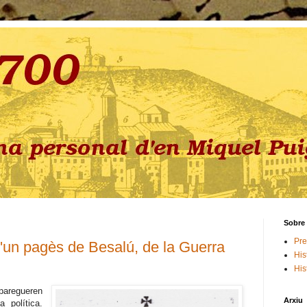
Sobre 
Pre
 d'un pagès de Besalú, de la Guerra
His
His
paregueren
Arxiu
 política.