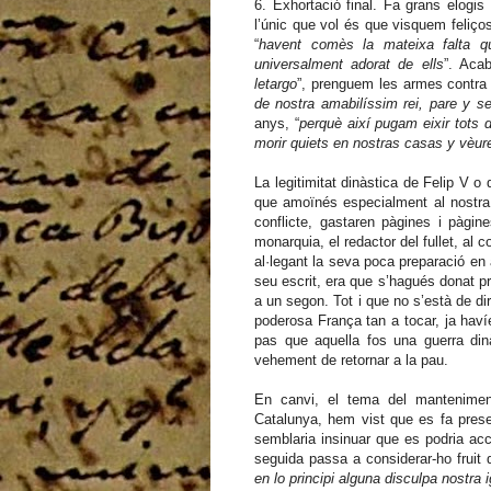
6. Exhortació final. Fa grans elogi
l’únic que vol és que visquem feliço
“
havent comès la mateixa falta q
universalment adorat de ells
”. Acab
letargo
”, prenguem les armes contra 
de nostra amabilíssim rei, pare y se
anys, “
perquè així pugam eixir tots 
morir quiets en nostras casas y vèur
La legitimitat dinàstica de Felip V o
que amoïnés especialment al nostra au
conflicte, gastaren pàgines i pàgin
monarquia, el redactor del fullet, al
al·legant la seva poca preparació en
seu escrit, era que s’hagués donat pr
a un segon. Tot i que no s’està de di
poderosa França tan a tocar, ja haví
pas que aquella fos una guerra dinàs
vehement de retornar a la pau.
En canvi, el tema del manteniment 
Catalunya, hem vist que es fa prese
semblaria insinuar que es podria acce
seguida passa a considerar-ho fruit d
en lo principi alguna disculpa nostra