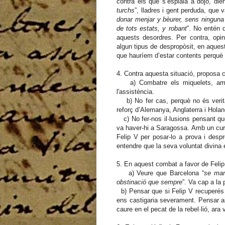
contra els que s’esplaia a dojo, dien
turchs
”, lladres i gent perduda, que v
donar menjar y bèurer, sens ninguna 
de tots estats, y robant
”. No entén 
aquests desordres. Per contra, opi
algun tipus de despropòsit, en aquest
que hauríem d’estar contents perquè 
4. Contra aquesta situació, proposa 
a) Combatre els miquelets, amb l’a
l'assistència.
b) No fer cas, perquè no és veritat
reforç d’Alemanya, Anglaterra i Holan
c) No fer-nos il·lusions pensant que
va haver-hi a Saragossa. Amb un cur
Felip V per posar-lo a prova i despr
entendre que la seva voluntat divina 
5. En aquest combat a favor de Felip
a) Veure que Barcelona “
se man
obstinació que sempre
”. Va cap a la p
b) Pensar que si Felip V recuperés Ca
ens castigaria severament. Pensar ai
caure en el pecat de la rebel·lió, ar