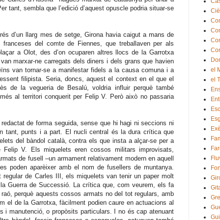
Cas
er tant, sembla que l’edició d’aquest opuscle podria situar-se
Ciè
Co
Con
rés d’un llarg mes de setge, Girona havia caigut a mans de
Con
es franceses del comte de Fiennes, que treballaven per als
Con
laçar a Olot, des d’on ocuparen altres llocs de la Garrotxa
Do
van marxar-ne carregats dels diners i dels grans que havien
veïns van tornar-se a manifestar fidels a la causa comuna i a
el 
 essent filipista. Seria, doncs, aquest el context en el que el
el 
gès de la vegueria de Besalú, voldria influir perquè també
En
s al territori conquerit per Felip V. Però això no passaria
Ent
Esc
Esg
a redactat de forma seguida, sense que hi hagi ni seccions ni
Exè
n tant, punts i a part. El nucli central és la dura crítica que
Fam
lets del bàndol català, contra els que insta a alçar-se per a
Far
 Felip V. Els miquelets eren cossos militars improvisats,
armats de fusell –un armament relativament modern en aquell
Flu
es poden aparèixer amb el nom de fusellers de muntanya.
Fon
t regular de Carles III, els miquelets van tenir un paper molt
Gir
 la Guerra de Successió. La crítica que, com veurem, els fa
Git
 de raó, perquè aquests cossos armats no del tot regulars, amb
Gr
 com el de la Garrotxa, fàcilment podien caure en actuacions al
Gue
os i manutenció, o propòsits particulars. I no és cap atenuant
Gui