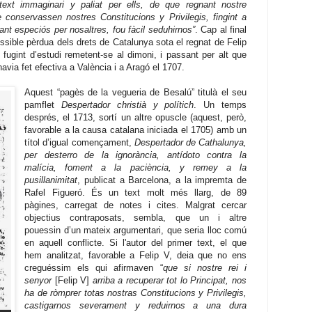
text immaginari y paliat per ells, de que regnant nostre
 conservassen nostres Constitucions y Privilegis, fingint a
ant especiós per nosaltres, fou fàcil seduhirnos”
. Cap al final
possible pèrdua dels drets de Catalunya sota el regnat de Felip
 fugint d’estudi remetent-se al dimoni, i passant per alt que
havia fet efectiva a València i a Aragó el 1707.
Aquest “pagès de la vegueria de Besalú” titulà el seu
pamflet
Despertador christià y polítich
. Un temps
després, el 1713, sortí un altre opuscle (aquest, però,
favorable a la causa catalana iniciada el 1705) amb un
títol d’igual començament,
Despertador de Cathalunya,
per desterro de la ignorància, antídoto contra la
malícia, foment a la paciència, y remey a la
pusillanimitat
, publicat a Barcelona, a la impremta de
Rafel Figueró. És un text molt més llarg, de 89
pàgines, carregat de notes i cites. Malgrat cercar
objectius contraposats, sembla, que un i altre
pouessin d’un mateix argumentari, que seria lloc comú
en aquell conflicte. Si l'autor del primer text, el que
hem analitzat, favorable a Felip V, deia que no ens
creguéssim els qui afirmaven “
que si nostre rei i
senyor
[Felip V]
arriba a recuperar tot lo Principat, nos
ha de ròmprer totas nostras Constitucions y Privilegis,
castigarnos severament y reduirnos a una dura