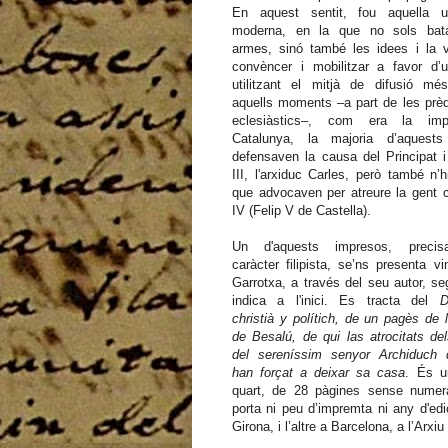
En aquest sentit, fou aquella u
moderna, en la que no sols bata
armes, sinó també les idees i la v
convèncer i mobilitzar a favor d’
utilitzant el mitjà de difusió mé
aquells moments –a part de les prè
eclesiàstics–, com era la im
Catalunya, la majoria d’aquests
defensaven la causa del Principat 
III, l'arxiduc Carles, però també n’
que advocaven per atreure la gent 
IV (Felip V de Castella).
Un d'aquests impresos, preci
caràcter filipista, se’ns presenta vi
Garrotxa, a través del seu autor, s
indica a l'inici. Es tracta del
D
christià y polítich, de un pagès de 
de Besalú, de qui las atrocitats de
del sereníssim senyor Archiduch 
han forçat a deixar sa casa
. És u
quart, de 28 pàgines sense numer
porta ni peu d’impremta ni any d'ed
Girona, i l’altre a Barcelona, a l’Arxiu