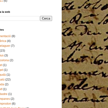
11
(6)
a la web
tes
mentació
(8)
èrica
(4)
elaguer
(7)
(15)
ius
(3)
celona
(2)
et
(1)
get
(1)
gudà
(1)
alú
(22)
uda
(2)
lf
(1)
astre
(1)
mpanes
(2)
mprodon
(6)