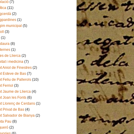
lació
(7)
ítica
(11)
gcerdà
(2)
gpardines
(1)
im municipal
(5)
oll
(3)
(1)
udaura
(8)
dernes
(1)
es de Llierca
(2)
itat i medicina
(7)
t Aniol de Finestres
(2)
t Esteve de Bas
(7)
t Feliu de Pallerols
(10)
t Ferriol
(3)
t Jaume de Llierca
(4)
t Joan les Fonts
(6)
t Llorenç de Cerdans
(1)
t Privat de Bas
(4)
t Salvador de Bianya
(2)
ta Pau
(8)
gueró
(2)
yories
(6)