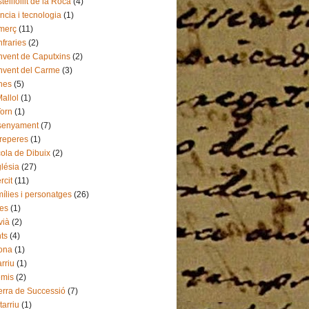
tellfollit de la Roca
(4)
ncia i tecnologia
(1)
merç
(11)
fraries
(2)
vent de Caputxins
(2)
vent del Carme
(3)
nes
(5)
Mallol
(1)
Torn
(1)
senyament
(7)
reperes
(1)
ola de Dibuix
(2)
lésia
(27)
rcit
(11)
ílies i personatges
(26)
es
(1)
vià
(2)
ts
(4)
ona
(1)
arriu
(1)
emis
(2)
rra de Successió
(7)
tarriu
(1)