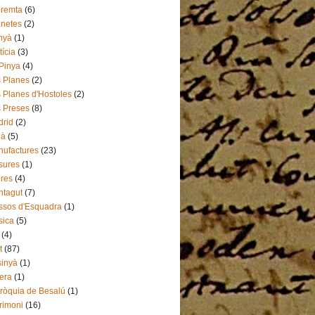
premta
(6)
netes
(2)
nyà
(1)
tícia
(3)
Pinya
(4)
 Planes
(2)
 Planes d'Hostoles
(2)
 Preses
(8)
rid
(2)
ià
(5)
ufactures
(23)
sures
(1)
res
(4)
ntagut
(7)
sos d'Esquadra
(1)
sica
(5)
(4)
t
(87)
inyà
(1)
era
(1)
ròquia de Besalú
(1)
rimoni
(16)