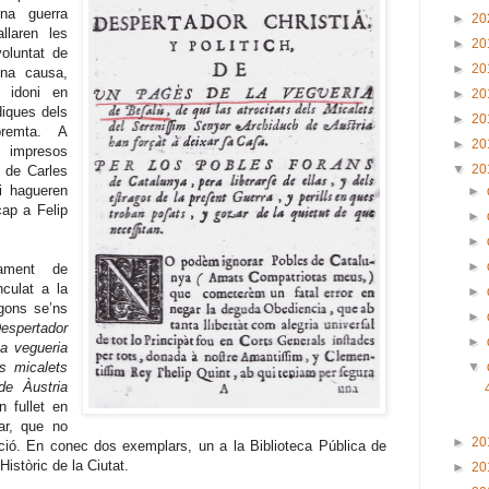
na guerra
►
20
llaren les
►
20
oluntat de
►
20
una causa,
s idoni en
►
20
diques dels
►
20
premta. A
►
20
 impresos
▼
20
i de Carles
hi hagueren
►
cap a Felip
►
►
►
sament de
nculat a la
►
egons se’ns
►
espertador
►
la vegueria
ls micalets
▼
de Àustria
n fullet en
ar, que no
►
20
ició. En conec dos exemplars, un a la Biblioteca Pública de
 Històric de la Ciutat.
►
20