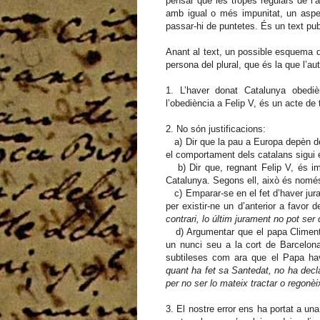
pensar que les tropes regulars de l’
amb igual o més impunitat, un aspec
passar-hi de puntetes. És un text publi
Anant al text, un possible esquema de
persona del plural, que és la que l’auto
1. L’haver donat Catalunya obedi
l’obediència a Felip V, és un acte de t
2. No són justificacions:
a) Dir que la pau a Europa depèn del 
el comportament dels catalans sigui 
b) Dir que, regnant Felip V, és imp
Catalunya. Segons ell, això és nomé
c) Emparar-se en el fet d’haver jurat
per existir-ne un d’anterior a favor d
contrari, lo últim jurament no pot ser
d) Argumentar que el papa Climent X
un nunci seu a la cort de Barcelon
subtileses com ara que el Papa havi
quant ha fet sa Santedat, no ha decl
per no ser lo mateix tractar o regonèi
3. El nostre error ens ha portat a una 