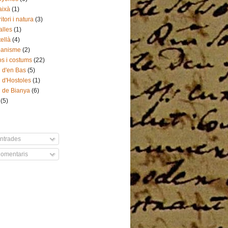
aixà
(1)
itori i natura
(3)
alles
(1)
tellà
(4)
banisme
(2)
s i costums
(22)
l d'en Bas
(5)
l d'Hostoles
(1)
l de Bianya
(6)
(5)
ntrades
omentaris