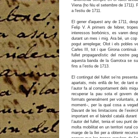
Viena (ho féu el setembre de 1711). P
a l'estiu de 1711.
El gener d'aquest any de 1711, desp
Felip V. A primers de febrer, trop
interessos borbònics, es varen desp
durant un mes i mig. Ara bé, un cop 
pogut arreplegar, Olot i els pobles 
Carles III, tot i que Girona continuà
fullet propagandístic del nostre pa
aquesta banda de la Garrotxa se sumé
fins a l’estiu de 1713.
El contingut del fullet se’ns present
apartats, més enllà de fer, de tant e
l’autor fa al comportament dels mique
recuperar la pau sota el govern de
formats generalment per voluntaris, 
moment–, per la qual cosa a vegad
Davant de les limitacions de l’exèrci
important en el bàndol català durant
l’autor del fullet, tenia el seu punt
molta mobilitat en un territori rural
marge de la llei per a obtenir recurs