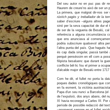
Del seu autor no en puc pas dir re
Haurem de creure’ns això de ser un p
La primera, que malgrat dir-nos ser
rústich pagès y treballador de la ter
saber d’escriure –alguns altres page
sinó per la seva capacitat de dur el 
de ser de la vegueria de Besalú, ca
referència a alguna circumstància c
que ens anunciava al començament,
podria subscriure qualsevol altra pe
l’altra punta del país. Que hagués h
és cap dada singular, passà també a 
perquè penséssim en ell com a possib
filipista besaluenc que durant la gue
conflicte bèl·lic fou el primer a ocu
d'alcalde major de Besalú entre 1717
Com he dit, el fullet no porta la da
poques dades cronològiques que cont
en fa esment, la victòria austriacis
Papa d'un seu nunci a Barcelona (el 
de l’expulsió, dos anys abans, del n
XI havia reconegut a Carles III. Per
període de possible redacció del tex
–anomenat sempre en el fullet arxid