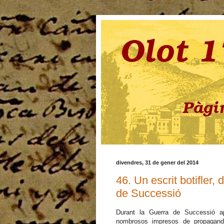
divendres, 31 de gener del 2014
46. Un escrit botifler,
de Successió
Durant la Guerra de Successió a
nombrosos impresos de propaganda