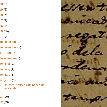
20
(5)
19
(5)
18
(7)
17
(8)
16
(9)
15
(10)
14
(9)
de desembre
(1)
de novembre
(1)
d’octubre
(2)
de setembre
(1)
de juliol
(1)
de maig
(1)
de març
(1)
de gener
(1)
46. Un escrit botifler, d'un pagès de
Besalú, de...
13
(16)
12
(23)