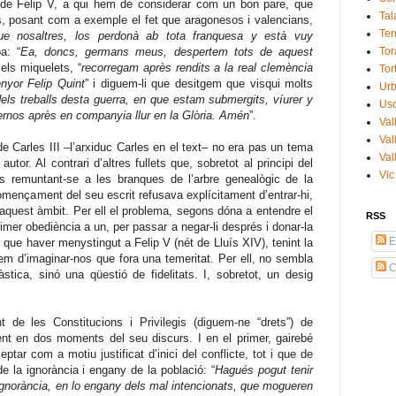
s de Felip V, a qui hem de considerar com un bon pare, que
Tal
s, posant com a exemple el fet que aragonesos i valencians,
Terr
ue nosaltres, los perdonà ab tota franquesa y està vuy
a: “
Ea, doncs, germans meus, despertem tots de aquest
Tor
els miquelets, “
recorregam après rendits a la real clemència
Tor
nyor Felip Quint
” i diguem-li que desitgem que visqui molts
Ur
dels treballs desta guerra, en que estam submergits, víurer y
Uso
ernos après en companyia llur en la Glòria. Amén
”.
Val
Val
 de Carles III –l’arxiduc Carles en el text– no era pas un tema
Val
tor. Al contrari d’altres fullets que, sobretot al principi del
Vic
es remuntant-se a les branques de l’arbre genealògic de la
 començament del seu escrit refusava explícitament d’entrar-hi,
 aquest àmbit. Per ell el problema, segons dóna a entendre el
RSS
imer obediència a un, per passar a negar-li després i donar-la
E
r que haver menystingut a Felip V (nét de Lluís XIV), tenint la
em d’imaginar-nos que fora una temeritat. Per ell, no sembla
C
tica, sinó una qüestió de fidelitats. I, sobretot, un desig
de les Constitucions i Privilegis (diguem-ne “drets”) de
nt en dos moments del seu discurs. I en el primer, gairebé
ptar com a motiu justificat d’inici del conflicte, tot i que de
e la ignorància i engany de la població: “
Hagués pogut tenir
 ignorància, en lo engany dels mal intencionats, que mogueren