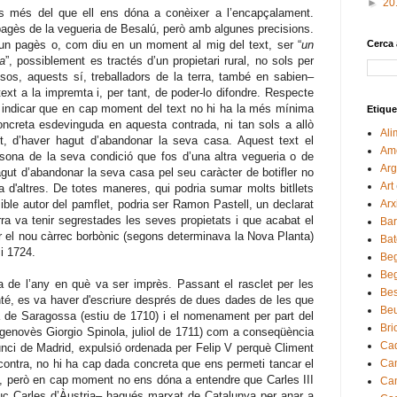
►
20
s més del que ell ens dóna a conèixer a l’encapçalament.
agès de la vegueria de Besalú, però amb algunes precisions.
 un pagès o, com diu en un moment al mig del text, ser “
un
Cerca 
ra
”, possiblement es tractés d’un propietari rural, no sols per
sos, aquests sí, treballadors de la terra, també en sabien–
text a la impremta i, per tant, de poder-lo difondre. Respecte
l indicar que en cap moment del text no hi ha la més mínima
Etique
oncreta esdevinguda en aquesta contrada, ni tan sols a allò
Ali
 d’haver hagut d’abandonar la seva casa. Aquest text el
Am
rsona de la seva condició que fos d’una altra vegueria o de
Arg
agut d’abandonar la seva casa pel seu caràcter de botifler no
Art
d'altres. De totes maneres, qui podria sumar molts bitllets
le autor del pamflet, podria ser Ramon Pastell, un declarat
Arx
rra va tenir segrestades les seves propietats i que acabat el
Bar
par el nou càrrec borbònic (segons determinava la Nova Planta)
Bat
 i 1724.
Be
Be
ta de l’any en què va ser imprès. Passant el rasclet per les
Bes
é, es va haver d'escriure després de dues dades de les que
Be
ta de Saragossa (estiu de 1710) i el nomenament per part del
Brio
genovès Giorgio Spinola, juliol de 1711) com a conseqüència
Cad
unci de Madrid, expulsió ordenada per Felip V perquè Climent
 contra, no hi ha cap dada concreta que ens permeti tancar el
Ca
t, però en cap moment no ens dóna a entendre que Carles III
Ca
uc Carles d’Àustria– hagués marxat de Catalunya per anar a