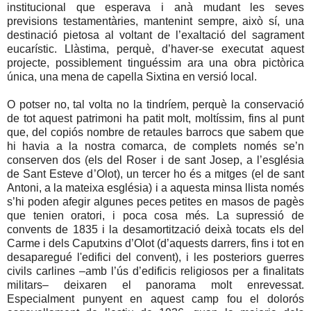
institucional que esperava i anà mudant les seves
previsions testamentàries, mantenint sempre, això sí, una
destinació pietosa al voltant de l’exaltació del sagrament
eucarístic. Llàstima, perquè, d’haver-se executat aquest
projecte, possiblement tinguéssim ara una obra pictòrica
única, una mena de capella Sixtina en versió local.
O potser no, tal volta no la tindríem, perquè la conservació
de tot aquest patrimoni ha patit molt, moltíssim, fins al punt
que, del copiós nombre de retaules barrocs que sabem que
hi havia a la nostra comarca, de complets només se’n
conserven dos (els del Roser i de sant Josep, a l’església
de Sant Esteve d’Olot), un tercer ho és a mitges (el de sant
Antoni, a la mateixa església) i a aquesta minsa llista només
s’hi poden afegir algunes peces petites en masos de pagès
que tenien oratori, i poca cosa més. La supressió de
convents de 1835 i la desamortització deixà tocats els del
Carme i dels Caputxins d’Olot (d’aquests darrers, fins i tot en
desaparegué l'edifici del convent), i les posteriors guerres
civils carlines –amb l’ús d’edificis religiosos per a finalitats
militars– deixaren el panorama molt enrevessat.
Especialment punyent en aquest camp fou el dolorós