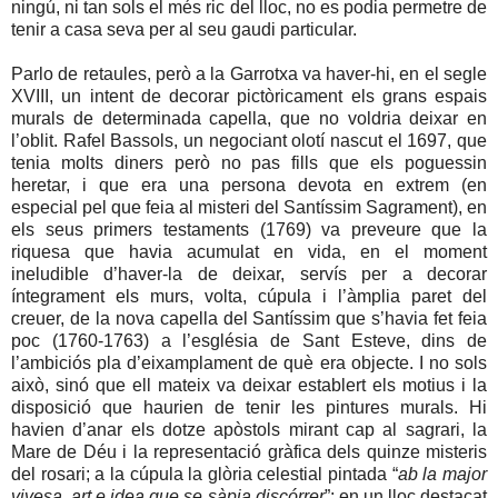
ningú, ni tan sols el més ric del lloc, no es podia permetre de
tenir a casa seva per al seu gaudi particular.
Parlo de retaules, però a la Garrotxa va haver-hi, en el segle
XVIII, un intent de decorar pictòricament els grans espais
murals de determinada capella, que no voldria deixar en
l’oblit. Rafel Bassols, un negociant olotí nascut el 1697, que
tenia molts diners però no pas fills que els poguessin
heretar, i que era una persona devota en extrem (en
especial pel que feia al misteri del Santíssim Sagrament), en
els seus primers testaments (1769) va preveure que la
riquesa que havia acumulat en vida, en el moment
ineludible d’haver-la de deixar, servís per a decorar
íntegrament els murs, volta, cúpula i l’àmplia paret del
creuer, de la nova capella del Santíssim que s’havia fet feia
poc (1760-1763) a l’església de Sant Esteve, dins de
l’ambiciós pla d’eixamplament de què era objecte. I no sols
això, sinó que ell mateix va deixar establert els motius i la
disposició que haurien de tenir les pintures murals. Hi
havien d’anar els dotze apòstols mirant cap al sagrari, la
Mare de Déu i la representació gràfica dels quinze misteris
del rosari; a la cúpula la glòria celestial pintada “
ab la major
vivesa, art e idea que se sàpia discórrer
”; en un lloc destacat