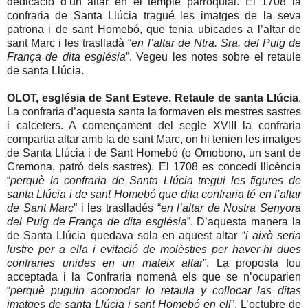
dedicació d’un altar en el temple parroquial. El 1708 la
confraria de Santa Llúcia tragué les imatges de la seva
patrona i de sant Homebó, que tenia ubicades a l’altar de
sant Marc i les traslladà “
en l’altar de Ntra. Sra. del Puig de
França de dita església
”. Vegeu les notes sobre el retaule
de santa Llúcia.
OLOT, església de Sant Esteve. Retaule de santa Llúcia
.
La confraria d’aquesta santa la formaven els mestres sastres
i calceters. A començament del segle XVIII la confraria
compartia altar amb la de sant Marc, on hi tenien les imatges
de Santa Llúcia i de Sant Homebó (o Omobono, un sant de
Cremona, patró dels sastres). El 1708 es concedí llicència
“
perquè la confraria de Santa Llúcia tregui les figures de
santa Llúcia i de sant Homebó que dita confraria té en l’altar
de Sant Marc
” i les traslladés “
en l’altar de Nostra Senyora
del Puig de França de dita església
”. D’aquesta manera la
de Santa Llúcia quedava sola en aquest altar “
i això seria
lustre per a ella i evitació de molèsties per haver-hi dues
confraries unides en un mateix altar
”. La proposta fou
acceptada i la Confraria nomenà els que se n’ocuparien
“
perquè puguin acomodar lo retaula y collocar las ditas
imatges de santa Llúcia i sant Homebó en ell
”. L’octubre de