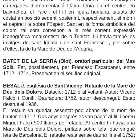
carregades d’ornamentació fitària, tenia en el centre, en
baix-relleu, el Pare i el Fill en figura humana, situats de
costat en posició sedent, sostenint, respectivament, el món i
el ceptre; i a sobre l’Esperit Sant en la forma simbòlica del
colom; tal com correspon a la més corrent expressió
iconogràfica renaixentista de la Trinitat”. Hi havia també les
imatges de sant Ignasi i de sant Francesc i, per sobre
d’elles, la de la Mare de Déu de l’Alegria.
BATET DE LA SERRA (Olot), oratori particular del Mas
Solà
. Fet, possiblement, per Francesc Escarpaner, entre
1712 i 1714. Preservat en el seu lloc original.
BESALÚ, església de Sant Vicenç. Retaule de la Mare de
Déu dels Dolors
. Datació: 1712 o al voltant. Autor: Vicenç
Falcó i Conill. Dauradura: 1752, autor desconegut. Estat:
destruït el 1936.
El retaule va quedar assentat poc abans de la mort de
l’autor, el 1712. Dos anys després es van pagar al fill i hereu
Miquel Falcó 500 lliures pel retaule. Al centre hi havia una
Mare de Déu dels Dolors, pintada sobre tela, que vingué
feta de Barcelona. El retaule restà sense daurar fins el 1752;