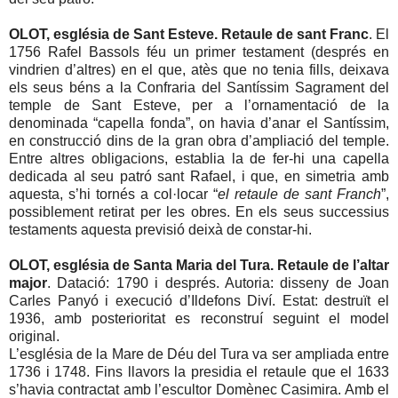
OLOT, església de Sant Esteve. Retaule de sant Franc
. El
1756 Rafel Bassols féu un primer testament (després en
vindrien d’altres) en el que, atès que no tenia fills, deixava
els seus béns a la Confraria del Santíssim Sagrament del
temple de Sant Esteve, per a l’ornamentació de la
denominada “capella fonda”, on havia d’anar el Santíssim,
en construcció dins de la gran obra d’ampliació del temple.
Entre altres obligacions, establia la de fer-hi una capella
dedicada al seu patró sant Rafael, i que, en simetria amb
aquesta, s’hi tornés a col·locar “
el retaule de sant Franch
”,
possiblement retirat per les obres. En els seus successius
testaments aquesta previsió deixà de constar-hi.
OLOT, església de Santa Maria del Tura. Retaule de l’altar
major
. Datació: 1790 i després. Autoria: disseny de Joan
Carles Panyó i execució d’Ildefons Diví. Estat: destruït el
1936, amb posterioritat es reconstruí seguint el model
original.
L’església de la Mare de Déu del Tura va ser ampliada entre
1736 i 1748. Fins llavors la presidia el retaule que el 1633
s’havia contractat amb l’escultor Domènec Casimira. Amb el