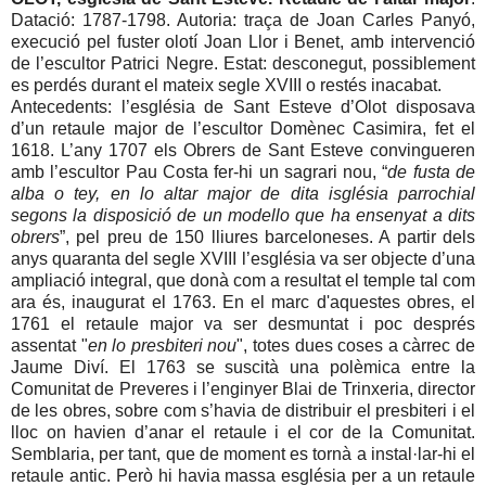
Datació: 1787-1798. Autoria: traça de Joan Carles Panyó,
execució pel fuster olotí Joan Llor i Benet, amb intervenció
de l’escultor Patrici Negre. Estat: desconegut, possiblement
es perdés durant el mateix segle XVIII o restés inacabat.
Antecedents: l’església de Sant Esteve d’Olot disposava
d’un retaule major de l’escultor Domènec Casimira, fet el
1618. L’any 1707 els Obrers de Sant Esteve convingueren
amb l’escultor Pau Costa fer-hi un sagrari nou, “
de fusta de
alba o tey, en lo altar major de dita isglésia parrochial
segons la disposició de un modello que ha ensenyat a dits
obrers
”, pel preu de 150 lliures barceloneses. A partir dels
anys quaranta del segle XVIII l’església va ser objecte d’una
ampliació integral, que donà com a resultat el temple tal com
ara és, inaugurat el 1763. En el marc d'aquestes obres, el
1761 el retaule major va ser desmuntat i poc després
assentat "
en lo presbiteri nou
", totes dues coses a càrrec de
Jaume Diví. El 1763 se suscità una polèmica entre la
Comunitat de Preveres i l’enginyer Blai de Trinxeria, director
de les obres, sobre com s’havia de distribuir el presbiteri i el
lloc on havien d’anar el retaule i el cor de la Comunitat.
Semblaria, per tant, que de moment es tornà a instal·lar-hi el
retaule antic. Però hi havia massa església per a un retaule