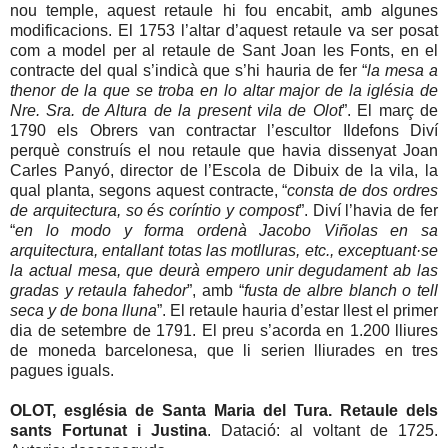
nou temple, aquest retaule hi fou encabit, amb algunes
modificacions. El 1753 l’altar d’aquest retaule va ser posat
com a model per al retaule de Sant Joan les Fonts, en el
contracte del qual s’indicà que s’hi hauria de fer “
la mesa a
thenor de la que se troba en lo altar major de la iglésia de
Nre. Sra. de Altura de la present vila de Olot
”. El març de
1790 els Obrers van contractar l’escultor Ildefons Diví
perquè construís el nou retaule que havia dissenyat Joan
Carles Panyó, director de l’Escola de Dibuix de la vila, la
qual planta, segons aquest contracte, “
consta de dos ordres
de arquitectura, so és coríntio y compost
”. Diví l’havia de fer
“
en lo modo y forma ordenà Jacobo Viñolas en sa
arquitectura, entallant totas las motlluras, etc., exceptuant·se
la actual mesa, que deurà empero unir degudament ab las
gradas y retaula fahedor
”, amb “
fusta de albre blanch o tell
seca y de bona lluna
”. El retaule hauria d’estar llest el primer
dia de setembre de 1791. El preu s’acorda en 1.200 lliures
de moneda barcelonesa, que li serien lliurades en tres
pagues iguals.
OLOT, església de Santa Maria del Tura. Retaule dels
sants Fortunat i Justina
. Datació: al voltant de 1725.