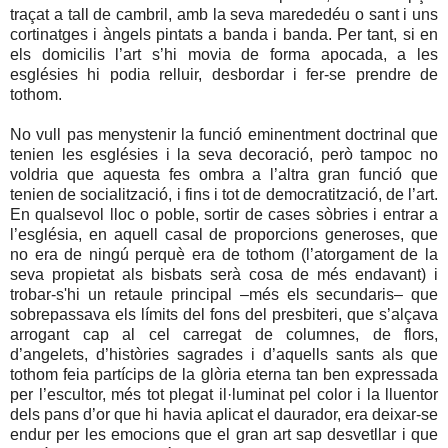
traçat a tall de cambril, amb la seva marededéu o sant i uns
cortinatges i àngels pintats a banda i banda. Per tant, si en
els domicilis l’art s’hi movia de forma apocada, a les
esglésies hi podia relluir, desbordar i fer-se prendre de
tothom.
No vull pas menystenir la funció eminentment doctrinal que
tenien les esglésies i la seva decoració, però tampoc no
voldria que aquesta fes ombra a l’altra gran funció que
tenien de socialització, i fins i tot de democratització, de l’art.
En qualsevol lloc o poble, sortir de cases sòbries i entrar a
l’església, en aquell casal de proporcions generoses, que
no era de ningú perquè era de tothom (l’atorgament de la
seva propietat als bisbats serà cosa de més endavant) i
trobar-s'hi un retaule principal –més els secundaris– que
sobrepassava els límits del fons del presbiteri, que s’alçava
arrogant cap al cel carregat de columnes, de flors,
d’angelets, d’històries sagrades i d’aquells sants als que
tothom feia partícips de la glòria eterna tan ben expressada
per l’escultor, més tot plegat il·luminat pel color i la lluentor
dels pans d’or que hi havia aplicat el daurador, era deixar-se
endur per les emocions que el gran art sap desvetllar i que