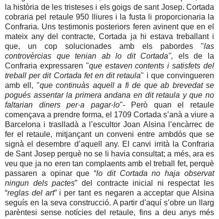
la història de les tristeses i els goigs de sant Josep. Cortada
cobraria pel retaule 950 lliures i la fusta li proporcionaria la
Confraria. Uns testimonis posteriors feren avinent que en el
mateix any del contracte, Cortada ja hi estava treballant i
que, un cop solucionades amb els pabordes "
las
controvèrcias que tenian ab lo dit Cortada",
els de la
Confraria expressaren "
que estaven contents i satisfets del
treball per dit Cortada fet en dit retaula
" i que convingueren
amb ell, "
que continuàs aquell a fi de que ab brevedat se
pogués assentar la primera andana en dit retaula y que no
faltarian diners per·a pagar·lo
"- Però quan el retaule
començava a prendre forma, el 1709 Cortada s’anà a viure a
Barcelona i traslladà a l’escultor Joan Alsina l’encàrrec de
fer el retaule, mitjançant un conveni entre ambdós que se
signà el desembre d’aquell any. El canvi irrità la Confraria
de Sant Josep perquè no se li havia consultat; a més, ara es
veu que ja no eren tan complaents amb el treball fet, perquè
passaren a opinar que “
lo dit Cortada no haja observat
ningun dels pactes
” del contracte inicial ni respectat les
“
reglas del art
” i per tant es negaren a acceptar que Alsina
seguís en la seva construcció. A partir d’aquí s’obre un llarg
parèntesi sense notícies del retaule, fins a deu anys més