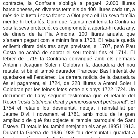
contracte, la Confraria s’obligà a pagar-li 2.000 lliures
barceloneses, en diversos terminis de 400 lliures cada un, a
més de la fusta i casa franca a Olot per a ell i la seva família
mentre hi treballés. Com que l’ajuntament tenia la Confraria
sota la seva protecció, es comprometé a aportar-hi cada any,
de diners de la Pia Almoina, 100 lliures anuals, que
s’anaren pagant com a mínim fins a 1708. El retaule quedà
enllestit dintre dels tres anys previstos, el 1707, però Pau
Costa no acabà de cobrar el seu treball fins el 1714. El
febrer de 1719 la Confraria convingué amb els germans
Antoni i Joaquim Soler i Colobran la dauradura del nou
retaule, si bé el també daurador Francesc Basil intentà de
quedar-se ell l’encàrrec. La darrera notícia de la dauradura
és el pagament, el 1724, de 228 lliures a Antoni Soler i
Colobran per les feines fetes entre els anys 1722-1724. Un
document de l’any següent testimonia que el retaule del
Roser “
resta totalment dorat y primorosament perficionat
”. El
1754 el retaule fou desmuntat, netejat i reinstal·lat per
Jaume Diví, i novament el 1761, amb motiu de la gran
ampliació de què fou objecte el temple parroquial de Sant
Esteve. El retaule fou també netejat en els anys 1895 i 1913.
Durant la Guerra de 1936-1939 fou desmuntat i guardat a