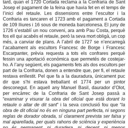
tard, quan el 1720 Cortada reclama a la Confraria de Sant
Josep el pagament de la feina que havia fet en el temps de
l’inici del retaule. Les dissensions entre l’escultor i la
Confraria es tancaren el 1723 amb el pagament a Cortada
de 109 lliures i 16 sous de moneda barcelonesa. El juny de
1726 s’establí un nou conveni, ara amb Pau Costa, perquè
fos ell qui acabés el retaule, però la seva mort obligà, un cop
més, a canviar de plans. A l’abril de 1727 se n’encarregà
l’acabament als escultors Francesc de Borge i Francesc
Escarpanter, prèvia requesta a tots els confrares perquè
fessin una aportació econòmica que permetés de costejar-
ho. A l’any següent, els pagaments fets als dos escultors per
part de la Confraria, donen a entendre que, per fi, el retaule
restava enllestit. Pel que fa a la dauradura, únicament puc
dir que s’hi estava treballant el 1774 per un pintor
desconegut. En aquell any Manuel Basil, daurador d’Olot,
per encàrrec de la Confraria de Sant Josep passà a
“
examinar y visurar la obra del oficial que està dorant lo
retaule o altar de dit sant
” i la seva conclusió fou que “
la
obra de dit oficial no és en ninguna part perfecta, ni segons
reglas de dorador obrada, sí clarament prevista ser falsa y
mal aparellada, per quals rahons de sciència y experiència
no és permanent, ni duradera, ni decent, ni menos