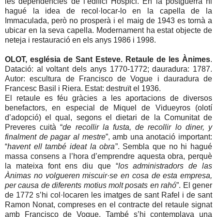
les dependències de l’edifici Hospici. En la postguerra hi
hagué la idea de recol·locar-lo en la capella de la
Immaculada, però no prosperà i el maig de 1943 es tornà a
ubicar en la seva capella. Modernament ha estat objecte de
neteja i restauració en els anys 1986 i 1998.
OLOT, església de Sant Esteve. Retaule de les Ànimes
.
Datació: al voltant dels anys 1770-1772; dauradura: 1787.
Autor: escultura de Francisco de Vogue i dauradura de
Francesc Basil i Riera. Estat: destruït el 1936.
El retaule es féu gràcies a les aportacions de diversos
benefactors, en especial de Miquel de Vidueyros (olotí
d’adopció) el qual, segons el dietari de la Comunitat de
Preveres cuità “
de recollir la fusta, de recollir lo diner, y
finalment de pagar al mestre
”, amb una anotació important:
“
havent ell també ideat la obra
”. Sembla que no hi hagué
massa consens a l’hora d’emprendre aquesta obra, perquè
la mateixa font ens diu que “
los administradors de las
Ànimas no volgueren miscuir·se en cosa de esta empresa,
per causa de diferents motius molt posats en rahó
”. El gener
de 1772 s’hi col·locaren les imatges de sant Rafel i de sant
Ramon Nonat, compreses en el contracte del retaule signat
amb Francisco de Vogue. També s’hi contemplava una