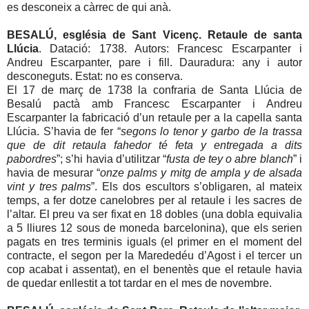
es desconeix a càrrec de qui anà.
BESALÚ, església de Sant Vicenç. Retaule de santa
Llúcia
. Datació: 1738. Autors: Francesc Escarpanter i
Andreu Escarpanter, pare i fill. Dauradura: any i autor
desconeguts. Estat: no es conserva.
El 17 de març de 1738 la confraria de Santa Llúcia de
Besalú pactà amb Francesc Escarpanter i Andreu
Escarpanter la fabricació d’un retaule per a la capella santa
Llúcia. S’havia de fer “
segons lo tenor y garbo de la trassa
que de dit retaula fahedor té feta y entregada a dits
pabordres
”; s’hi havia d’utilitzar “
fusta de tey o abre blanch
” i
havia de mesurar “
onze palms y mitg de ampla y de alsada
vint y tres palms
”. Els dos escultors s’obligaren, al mateix
temps, a fer dotze canelobres per al retaule i les sacres de
l’altar. El preu va ser fixat en 18 dobles (una dobla equivalia
a 5 lliures 12 sous de moneda barcelonina), que els serien
pagats en tres terminis iguals (el primer en el moment del
contracte, el segon per la Marededéu d’Agost i el tercer un
cop acabat i assentat), en el benentès que el retaule havia
de quedar enllestit a tot tardar en el mes de novembre.