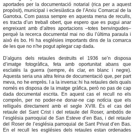
aportades per la documentació notarial (rica per a aquest
propòsit), municipal i eclesiàstica de l’Arxiu Comarcal de la
Garrotxa. Com passa sempre en aquesta mena de reculls,
es tracta d’un treball obert, que espero que es pugui anar
engreixant amb d’altres aportacions –totes benvingudes–
perquè la recerca documental mai no diu l’última paraula i
això és bo. Hi ha esglésies importants dins de la comarca
de les que no n'he pogut aplegar cap dada.
D'alguns dels retaules destruïts el 1936 se’n disposa
d’imatge fotogràfica, feta amb oportunitat abans que
esclatés la guerra (sempre, és clar, en blanc i negre).
Aquesta seria una altra feina de documentació que, per part
meva, no he emprès. I a la inversa: hi ha retaules dels quals
només es disposa de la imatge gràfica, però no pas de cap
dada documental escrita. En aquest cas el recull no els
comprèn, per no poder-ne donar-ne cap notícia que els
relligués directament amb el segle XVIII. És el cas del
retaule del Sant Crist i del retaule del Roser, ambdós de
l’església parroquial de San Esteve d’en Bas, i del retaule
del Roser de l’església parroquial de Sant Privat d’en Bas.
En el recull les esglésies dels retaules estan ordenades