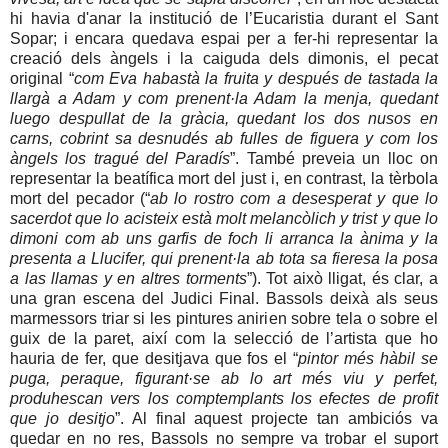
hi havia d'anar la institució de l’Eucaristia durant el Sant
Sopar; i encara quedava espai per a fer-hi representar la
creació dels àngels i la caiguda dels dimonis, el pecat
original “
com Eva habastà la fruita y después de tastada la
llargà a Adam y com prenent·la Adam la menja, quedant
luego despullat de la gràcia, quedant los dos nusos en
carns, cobrint sa desnudés ab fulles de figuera y com los
àngels los tragué del Paradís
”. També preveia un lloc on
representar la beatífica mort del just i, en contrast, la tèrbola
mort del pecador (“
ab lo rostro com a desesperat y que lo
sacerdot que lo acisteix està molt melancòlich y trist y que lo
dimoni com ab uns garfis de foch li arranca la ànima y la
presenta a Llucifer, qui prenent·la ab tota sa fieresa la posa
a las llamas y en altres torments
”). Tot això lligat, és clar, a
una gran escena del Judici Final. Bassols deixà als seus
marmessors triar si les pintures anirien sobre tela o sobre el
guix de la paret, així com la selecció de l’artista que ho
hauria de fer, que desitjava que fos el “
pintor més hàbil se
puga, peraque, figurant·se ab lo art més viu y perfet,
produhescan vers los comptemplants los efectes de profit
que jo desitjo
”. Al final aquest projecte tan ambiciós va
quedar en no res, Bassols no sempre va trobar el suport