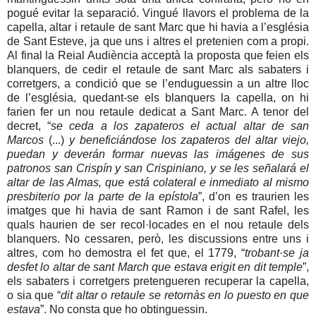
pogué evitar la separació. Vingué llavors el problema de la
capella, altar i retaule de sant Marc que hi havia a l’església
de Sant Esteve, ja que uns i altres el pretenien com a propi.
Al final la Reial Audiència acceptà la proposta que feien els
blanquers, de cedir el retaule de sant Marc als sabaters i
corretgers, a condició que se l’enduguessin a un altre lloc
de l’església, quedant-se els blanquers la capella, on hi
farien fer un nou retaule dedicat a Sant Marc. A tenor del
decret, “
se ceda a los zapateros el actual altar de san
Marcos
(...)
y beneficiándose los zapateros del altar viejo,
puedan y deverán formar nuevas las imágenes de sus
patronos san Crispín y san Crispiniano, y se les señalará el
altar de las Almas, que está colateral e inmediato al mismo
presbiterio por la parte de la epístola
”, d’on es traurien les
imatges que hi havia de sant Ramon i de sant Rafel, les
quals haurien de ser recol·locades en el nou retaule dels
blanquers. No cessaren, però, les discussions entre uns i
altres, com ho demostra el fet que, el 1779, “
trobant·se ja
desfet lo altar de sant March que estava erigit en dit temple
”,
els sabaters i corretgers pretengueren recuperar la capella,
o sia que “
dit altar o retaule se retornàs en lo puesto en que
estava
”. No consta que ho obtinguessin.