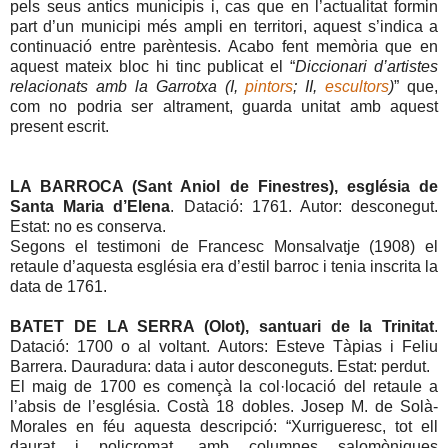
pels seus antics municipis i, cas que en l’actualitat formin
part d’un municipi més ampli en territori, aquest s’indica a
continuació entre parèntesis. Acabo fent memòria que en
aquest mateix bloc hi tinc publicat el “
Diccionari d’artistes
relacionats amb la Garrotxa (I,
pintors
; II,
escultors
)
” que,
com no podria ser altrament, guarda unitat amb aquest
present escrit.
LA BARROCA (Sant Aniol de Finestres), església de
Santa Maria d’Elena
. Datació: 1761. Autor: desconegut.
Estat: no es conserva.
Segons el testimoni de Francesc Monsalvatje (1908) el
retaule d’aquesta església era d’estil barroc i tenia inscrita la
data de 1761.
BATET DE LA SERRA (Olot), santuari de la Trinitat
.
Datació: 1700 o al voltant. Autors: Esteve Tàpias i Feliu
Barrera. Dauradura: data i autor desconeguts. Estat: perdut.
El maig de 1700 es començà la col·locació del retaule a
l’absis de l’església. Costà 18 dobles. Josep M. de Solà-
Morales en féu aquesta descripció: “Xurrigueresc, tot ell
daurat i policromat, amb columnes salomòniques