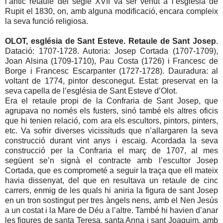
l’antic retaule del segle XVII va ser venut a l’església de
Rupit el 1830, on, amb alguna modificació, encara compleix
la seva funció religiosa.
OLOT, església de Sant Esteve. Retaule de Sant Josep
.
Datació: 1707-1728. Autoria: Josep Cortada (1707-1709),
Joan Alsina (1709-1710), Pau Costa (1726) i Francesc de
Borge i Francesc Escarpanter (1727-1728). Dauradura: al
voltant de 1774, pintor desconegut. Estat: preservat en la
seva capella de l’església de Sant Esteve d’Olot.
Era el retaule propi de la Confraria de Sant Josep, que
agrupava no només els fusters, sinó també els altres oficis
que hi tenien relació, com ara els escultors, pintors, pinters,
etc. Va sofrir diverses vicissituds que n’allargaren la seva
construcció durant vint anys i escaig. Acordada la seva
construcció per la Confraria el març de 1707, al mes
següent se’n signà el contracte amb l’escultor Josep
Cortada, que es comprometé a seguir la traça que ell mateix
havia dissenyat, del que en resultava un retaule de cinc
carrers, enmig de les quals hi aniria la figura de sant Josep
en un tron sostingut per tres àngels nens, amb el Nen Jesús
a un costat i la Mare de Déu a l’altre. També hi havien d’anar
les figures de santa Teresa, santa Anna i sant Joaquim, amb