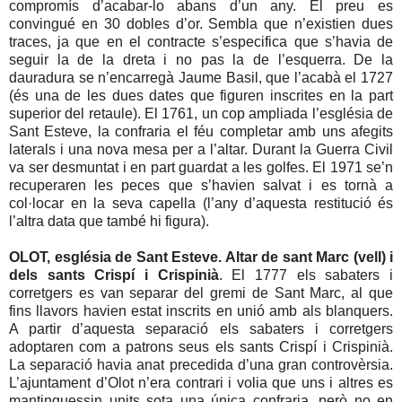
compromís d’acabar-lo abans d’un any. El preu es
convingué en 30 dobles d’or. Sembla que n’existien dues
traces, ja que en el contracte s’especifica que s’havia de
seguir la de la dreta i no pas la de l’esquerra. De la
dauradura se n’encarregà Jaume Basil, que l’acabà el 1727
(és una de les dues dates que figuren inscrites en la part
superior del retaule). El 1761, un cop ampliada l’església de
Sant Esteve, la confraria el féu completar amb uns afegits
laterals i una nova mesa per a l’altar. Durant la Guerra Civil
va ser desmuntat i en part guardat a les golfes. El 1971 se’n
recuperaren les peces que s’havien salvat i es tornà a
col·locar en la seva capella (l’any d’aquesta restitució és
l’altra data que també hi figura).
OLOT, església de Sant Esteve. Altar de sant Marc (vell) i
dels sants Crispí i Crispinià
. El 1777 els sabaters i
corretgers es van separar del gremi de Sant Marc, al que
fins llavors havien estat inscrits en unió amb als blanquers.
A partir d’aquesta separació els sabaters i corretgers
adoptaren com a patrons seus els sants Crispí i Crispinià.
La separació havia anat precedida d’una gran controvèrsia.
L’ajuntament d’Olot n’era contrari i volia que uns i altres es
mantinguessin units sota una única confraria, però no en