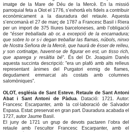
imatge de la Mare de Déu de la Mercè. En la missió
parroquial feta a Olot el 1776, s’exhortà els fidels a contribuir
econòmicament a la dauradura del retaule. Aquesta
s’encomanà el 27 de març de 1787 a Francesc Basil i Riera
per un import de 375 lliures barceloneses, amb l’obligació
de “
ésser treballada ab or, a excepció de la encarnadura;
que sobre lo or s·i degan treballar las flamas, núbols, ninxo
de Nostra Señora de la Mercè, que haurà de ésser de relleu,
y son cortinatge, havent-se de figurar en est, un tisso rich,
que aparega y resàltia bé
”. És del Dr. Joaquim Danés
aquesta succinta descripció: ”era un plafó amb alts relleus
representant ànimes del Purgatori enmig de flames,
degudament emmarcat als costats amb columnes
salomòniques”.
OLOT, església de Sant Esteve. Retaule de Sant Antoni
Abat i Sant Antoni de Pàdua
. Datació: 1721. Autor:
Francesc Escarpanter, amb la col·laboració de Salvador
Espasa. Estat: preservat en gran part. Dauradura acabada el
1727, autor Jaume Basil.
El juny de 1721 un grup de devots pactaren l’obra del
retaule amb l’escultor Francesc Escarpanter, amb el