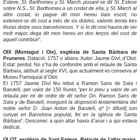
Esteve, St. Barthomeu y St. March, posant·se dit St. Esteve
sobre N.S., St. Barthomeu a un costat de ella, y St. March al
altre costat, lo pague dit mon hereu baix escrit, no
extenent·se dit cost a més de sis dobles, valents trenta tres
lliuras dotze sous barcelonesos. Y si lo dit cost hauria de ser
molt major, dega dit mon hereu en dos terços del cost de
aquell contribuir
”.
OIX (Montagut i Oix), església de Santa Bàrbara de
Pruneres
. Datació: 1757 o abans. Autor: Jaume Diví, d’Olot.
Estat: perdut. No s’ha de confondre amb el retaule de Santa
Bàrbara, atribuït al segle XVI, que actualment es conserva al
Museu Parroquial d’Olot.
El 1757 Jaume Diví féu rebut a Ramon Sans de Sala i
Barutell, per valor de 150 lliures “
per lo preu y valor de un
retaula per mi de ordre de dit señor Dn. Ramon Sans de
Sala y de Barutell, inseguint la disposició testamentària del
noble señor D. Joan Anton de Barutell, qº
[= difunt]
son
cunyat en Barcelona populat, fet en la iglésia de Santa
Bàrbara
”. Desconec a quin altar havia d’anar i a qui estava
dedicat.
OLOT, església de Sant Esteve. Retaule de l’altar major
.