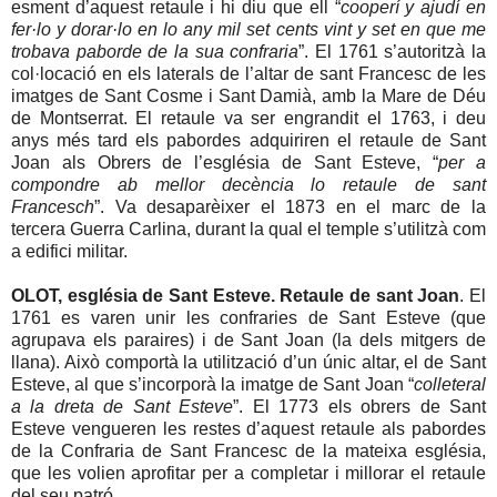
esment d’aquest retaule i hi diu que ell “
cooperí y ajudí en
fer·lo y dorar·lo en lo any mil set cents vint y set en que me
trobava paborde de la sua confraria
”. El 1761 s’autoritzà la
col·locació en els laterals de l’altar de sant Francesc de les
imatges de Sant Cosme i Sant Damià, amb la Mare de Déu
de Montserrat. El retaule va ser engrandit el 1763, i deu
anys més tard els pabordes adquiriren el retaule de Sant
Joan als Obrers de l’església de Sant Esteve, “
per a
compondre ab mellor decència lo retaule de sant
Francesch
”. Va desaparèixer el 1873 en el marc de la
tercera Guerra Carlina, durant la qual el temple s’utilitzà com
a edifici militar.
OLOT, església de Sant Esteve. Retaule de sant Joan
. El
1761 es varen unir les confraries de Sant Esteve (que
agrupava els paraires) i de Sant Joan (la dels mitgers de
llana). Això comportà la utilització d’un únic altar, el de Sant
Esteve, al que s’incorporà la imatge de Sant Joan “
colleteral
a la dreta de Sant Esteve
”. El 1773 els obrers de Sant
Esteve vengueren les restes d’aquest retaule als pabordes
de la Confraria de Sant Francesc de la mateixa església,
que les volien aprofitar per a completar i millorar el retaule
del seu patró.