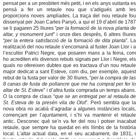
pensat per a un presbiteri més petit, i en els anys vuitanta es
pensà a fer un retaule nou que s’adigués amb les
proporcions noves ampliades. La traça del nou retaule fou
dissenyat per Joan Carles Panyó, a qui el 19 d’abril de 1787
se li pagaren 25 lliures “
per la formació de la nova planta de
altar, y monument junt
” i onze dies després, 6 altres lliures
“
per la entera satisfacció de la formació de dita planta
”. La
realització del nou retaule s’encomanà al fuster Joan Llor i a
l’escultor Patrici Negre, que posaren mans a la feina, com
ho acrediten els diversos rebuts signats per Llor i Negre, els
quals no ofereixen dubtes que es tractava d’un nou retaule
major dedicat a sant Esteve, com diu, per exemple, aquest
rebut de la fusta per valor de 30 lliures, “
per la compra de las
8 canas de fusta de pollancre que me ha comprat per fer lo
altar de St. Esteve
” i d’altra fusta comprada un temps abans.
O la compra de claus “
que se an entregat per al retaula de
St. Esteva de la presén vila de Olot
”. Però sembla que la
nova obra no acabà d’agradar a algunes instàncies locals,
començant per l’ajuntament, i s’hi va mantenir el retaule
antic. Desconec què se’n va fer del nou i potser inacabat
retaule, que sempre ha quedat en els llimbs de la història
local. L’altar actual data, en el seu acabament, de 1831, i