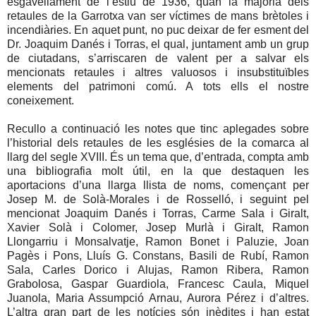
esgavellament de l’estiu de 1936, quan la majoria dels
retaules de la Garrotxa van ser víctimes de mans brètoles i
incendiàries. En aquet punt, no puc deixar de fer esment del
Dr. Joaquim Danés i Torras, el qual, juntament amb un grup
de ciutadans, s’arriscaren de valent per a salvar els
mencionats retaules i altres valuosos i insubstituïbles
elements del patrimoni comú. A tots ells el nostre
coneixement.
Recullo a continuació les notes que tinc aplegades sobre
l’historial dels retaules de les esglésies de la comarca al
llarg del segle XVIII. És un tema que, d’entrada, compta amb
una bibliografia molt útil, en la que destaquen les
aportacions d’una llarga llista de noms, començant per
Josep M. de Solà-Morales i de Rosselló, i seguint pel
mencionat Joaquim Danés i Torras, Carme Sala i Giralt,
Xavier Solà i Colomer, Josep Murlà i Giralt, Ramon
Llongarriu i Monsalvatje, Ramon Bonet i Paluzie, Joan
Pagès i Pons, Lluís G. Constans, Basili de Rubí, Ramon
Sala, Carles Dorico i Alujas, Ramon Ribera, Ramon
Grabolosa, Gaspar Guardiola, Francesc Caula, Miquel
Juanola, Maria Assumpció Arnau, Aurora Pérez i d’altres.
L’altra gran part de les notícies són inèdites i han estat