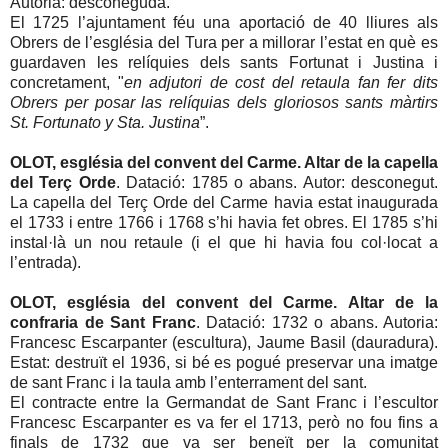
Autoria: desconeguda.
El 1725 l’ajuntament féu una aportació de 40 lliures als
Obrers de l’església del Tura per a millorar l’estat en què es
guardaven les relíquies dels sants Fortunat i Justina i
concretament, "
en adjutori de cost del retaula fan fer dits
Obrers per posar las relíquias dels gloriosos sants màrtirs
St. Fortunato y Sta. Justina
”.
OLOT, església del convent del Carme. Altar de la capella
del Terç Orde
. Datació: 1785 o abans. Autor: desconegut.
La capella del Terç Orde del Carme havia estat inaugurada
el 1733 i entre 1766 i 1768 s’hi havia fet obres. El 1785 s’hi
instal·là un nou retaule (i el que hi havia fou col·locat a
l’entrada).
OLOT, església del convent del Carme. Altar de la
confraria de Sant Franc
. Datació: 1732 o abans. Autoria:
Francesc Escarpanter (escultura), Jaume Basil (dauradura).
Estat: destruït el 1936, si bé es pogué preservar una imatge
de sant Franc i la taula amb l’enterrament del sant.
El contracte entre la Germandat de Sant Franc i l’escultor
Francesc Escarpanter es va fer el 1713, però no fou fins a
finals de 1732 que va ser beneït per la comunitat