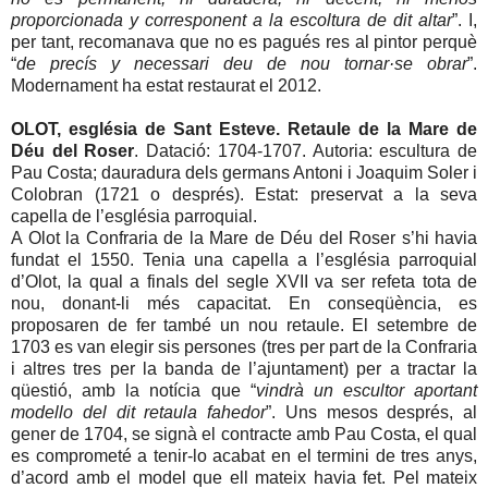
proporcionada y corresponent a la escoltura de dit altar
”. I,
per tant, recomanava que no es pagués res al pintor perquè
“
de precís y necessari deu de nou tornar·se obrar
”.
Modernament ha estat restaurat el 2012.
OLOT, església de Sant Esteve. Retaule de la Mare de
Déu del Roser
. Datació: 1704-1707. Autoria: escultura de
Pau Costa; dauradura dels germans Antoni i Joaquim Soler i
Colobran (1721 o després). Estat: preservat a la seva
capella de l’església parroquial.
A Olot la Confraria de la Mare de Déu del Roser s’hi havia
fundat el 1550. Tenia una capella a l’església parroquial
d’Olot, la qual a finals del segle XVII va ser refeta tota de
nou, donant-li més capacitat. En conseqüència, es
proposaren de fer també un nou retaule. El setembre de
1703 es van elegir sis persones (tres per part de la Confraria
i altres tres per la banda de l’ajuntament) per a tractar la
qüestió, amb la notícia que “
vindrà un escultor aportant
modello del dit retaula fahedor
”. Uns mesos després, al
gener de 1704, se signà el contracte amb Pau Costa, el qual
es comprometé a tenir-lo acabat en el termini de tres anys,
d’acord amb el model que ell mateix havia fet. Pel mateix