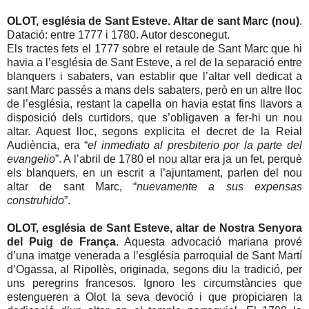
OLOT, església de Sant Esteve. Altar de sant Marc (nou)
.
Datació: entre 1777 i 1780. Autor desconegut.
Els tractes fets el 1777 sobre el retaule de Sant Marc que hi
havia a l’església de Sant Esteve, a rel de la separació entre
blanquers i sabaters, van establir que l’altar vell dedicat a
sant Marc passés a mans dels sabaters, però en un altre lloc
de l’església, restant la capella on havia estat fins llavors a
disposició dels curtidors, que s’obligaven a fer-hi un nou
altar. Aquest lloc, segons explicita el decret de la Reial
Audiència, era “
el inmediato al presbiterio por la parte del
evangelio
”. A l’abril de 1780 el nou altar era ja un fet, perquè
els blanquers, en un escrit a l’ajuntament, parlen del nou
altar de sant Marc, “
nuevamente a sus expensas
construhido
”.
OLOT, església de Sant Esteve, altar de Nostra Senyora
del Puig de França
. Aquesta advocació mariana prové
d’una imatge venerada a l’església parroquial de Sant Martí
d’Ogassa, al Ripollès, originada, segons diu la tradició, per
uns peregrins francesos. Ignoro les circumstàncies que
estengueren a Olot la seva devoció i que propiciaren la