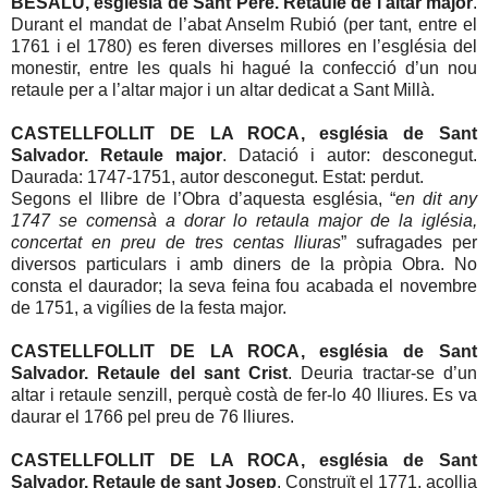
BESALÚ, església de Sant Pere. Retaule de l’altar major
.
Durant el mandat de l’abat Anselm Rubió (per tant, entre el
1761 i el 1780) es feren diverses millores en l’església del
monestir, entre les quals hi hagué la confecció d’un nou
retaule per a l’altar major i un altar dedicat a Sant Millà.
CASTELLFOLLIT DE LA ROCA, església de Sant
Salvador. Retaule major
. Datació i autor: desconegut.
Daurada: 1747-1751, autor desconegut. Estat: perdut.
Segons el llibre de l’Obra d’aquesta església, “
en dit any
1747 se comensà a dorar lo retaula major de la iglésia,
concertat en preu de tres centas lliuras
” sufragades per
diversos particulars i amb diners de la pròpia Obra. No
consta el daurador; la seva feina fou acabada el novembre
de 1751, a vigílies de la festa major.
CASTELLFOLLIT DE LA ROCA, església de Sant
Salvador. Retaule del sant Crist
. Deuria tractar-se d’un
altar i retaule senzill, perquè costà de fer-lo 40 lliures. Es va
daurar el 1766 pel preu de 76 lliures.
CASTELLFOLLIT DE LA ROCA, església de Sant
Salvador. Retaule de sant Josep
. Construït el 1771, acollia