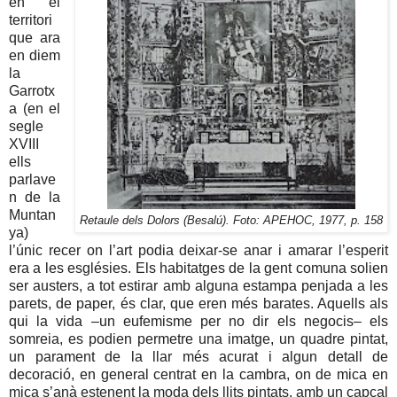
en el
territori
que ara
en diem
la
Garrotx
a (en el
segle
XVIII
ells
parlave
n de la
Muntan
Retaule dels Dolors (Besalú). Foto: APEHOC, 1977, p. 158
ya)
l’únic recer on l’art podia deixar-se anar i amarar l’esperit
era a les esglésies. Els habitatges de la gent comuna solien
ser austers, a tot estirar amb alguna estampa penjada a les
parets, de paper, és clar, que eren més barates. Aquells als
qui la vida –un eufemisme per no dir els negocis– els
somreia, es podien permetre una imatge, un quadre pintat,
un parament de la llar més acurat i algun detall de
decoració, en general centrat en la cambra, on de mica en
mica s’anà estenent la moda dels llits pintats, amb un capçal