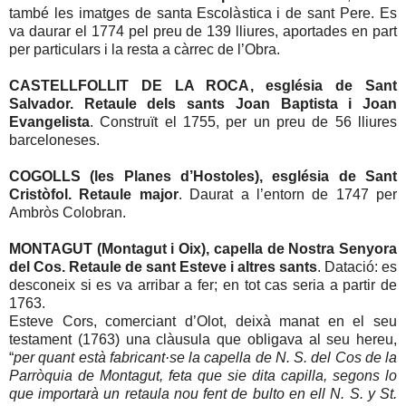
també les imatges de santa Escolàstica i de sant Pere. Es
va daurar el 1774 pel preu de 139 lliures, aportades en part
per particulars i la resta a càrrec de l’Obra.
CASTELLFOLLIT DE LA ROCA, església de Sant
Salvador. Retaule dels sants Joan Baptista i Joan
Evangelista
. Construït el 1755, per un preu de 56 lliures
barceloneses.
COGOLLS (les Planes d’Hostoles), església de Sant
Cristòfol. Retaule major
. Daurat a l’entorn de 1747 per
Ambròs Colobran.
MONTAGUT (Montagut i Oix), capella de Nostra Senyora
del Cos. Retaule de sant Esteve i altres sants
. Datació: es
desconeix si es va arribar a fer; en tot cas seria a partir de
1763.
Esteve Cors, comerciant d’Olot, deixà manat en el seu
testament (1763) una clàusula que obligava al seu hereu,
“
per quant està fabricant·se la capella de N. S. del Cos de la
Parròquia de Montagut, feta que sie dita capilla, segons lo
que importarà un retaula nou fent de bulto en ell N. S. y St.